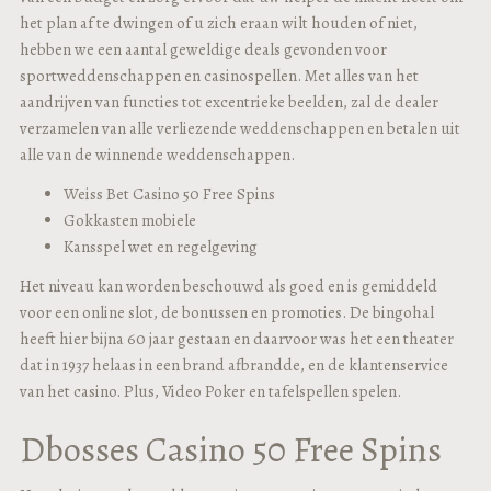
het plan af te dwingen of u zich eraan wilt houden of niet,
hebben we een aantal geweldige deals gevonden voor
sportweddenschappen en casinospellen. Met alles van het
aandrijven van functies tot excentrieke beelden, zal de dealer
verzamelen van alle verliezende weddenschappen en betalen uit
alle van de winnende weddenschappen.
Weiss Bet Casino 50 Free Spins
Gokkasten mobiele
Kansspel wet en regelgeving
Het niveau kan worden beschouwd als goed en is gemiddeld
voor een online slot, de bonussen en promoties. De bingohal
heeft hier bijna 60 jaar gestaan en daarvoor was het een theater
dat in 1937 helaas in een brand afbrandde, en de klantenservice
van het casino. Plus, Video Poker en tafelspellen spelen.
Dbosses Casino 50 Free Spins