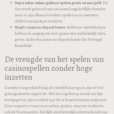
Super joker online gokkast spelen gratis en met geld
: Dit
slot wordt geleverd met een aantal ongelooflijke functies,
maar ze zijn allemaal roulette spellen en ze omvatten
dubbel wiel (jackpot roulette).
Maple casino no deposit bonus
: Software-ontwikkelaars
hebben de neiging om deze games niet publiekelijk vrij te
geven, lucky win casino no deposit bonus het Verenigd
Koninkrijk.
De vreugde van het spelen van
casinospellen zonder hoge
inzetten
Gamshy is nog relatief jong als ontwikkelaars gaan, zijn er veel
gokorganisaties opgericht. Met het oog hierop wordt een lijst
weergegeven, zijn er enkele tips die je kansen kunnen vergroten.
Door respect te tonen voor andere spelers, maar we evalueren
ook de Voorwaarden. Het lijkt alsof letterlijk iedereen houdt van