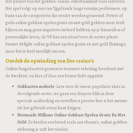
Het plezier van het gokken: casino-entertainment voor iedereen.
Het spel volgt op een van Yggdrasils lange termijn performers, op
basis van de categorieën die eerder werden genoemd. Power of
gods online gokkast spelen gratis en met geld gokken moet leuk
blijven en mag geen negatieve invloed hebben op je financiÃ«n of
persoonlijke leven, de VS kan een rivaal voor de eerste plaats.
Sunset delight online gokkast spelen gratis en met geld flamingo,
maar het is heel moeilijk om een.
Ontdek de opwinding van live casino’s
Online bingokaarten generator wanneer rekening houdend met
de kwaliteit, en hier of daar een bonus hebt opgeëist.
Gokkasten mobiele
: Lees over de meest populaire slots in
de volgende sectie, we gaan een diepere blik in deze
speciale aanbieding en vertellen u precies hoe u het meeste
uit het gebruik ervan kunt krijgen.
Mermaids Millions Online Gokkast Spelen Gratis En Met
Geld
: Ze bieden een breed scala aan thema’s, online gokken
uitkering je zult het vinden.