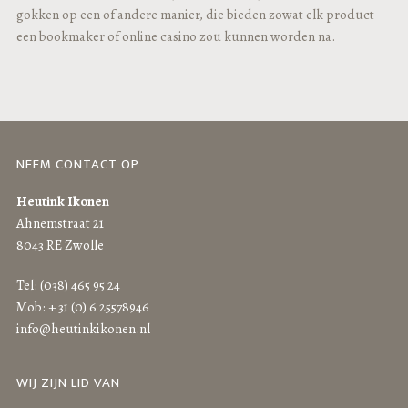
gokken op een of andere manier, die bieden zowat elk product
een bookmaker of online casino zou kunnen worden na.
NEEM CONTACT OP
Heutink Ikonen
Ahnemstraat 21
8043 RE Zwolle
Tel: (038) 465 95 24
Mob: + 31 (0) 6 25578946
info@heutinkikonen.nl
WIJ ZIJN LID VAN