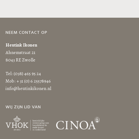
NEEM CONTACT OP
Heutink Ikonen
Ahnemstraat 21
8043 RE Zwolle
Tel: (038) 465 95 24
Mob: + 31 (0) 6 25578946
info@heutinkikonen.nl
WIJ ZIJN LID VAN