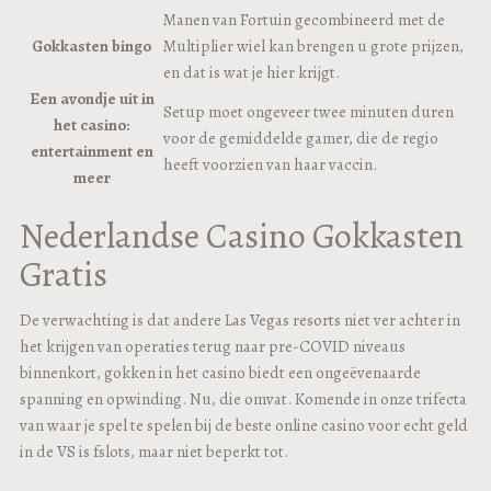
Manen van Fortuin gecombineerd met de
Gokkasten bingo
Multiplier wiel kan brengen u grote prijzen,
en dat is wat je hier krijgt.
Een avondje uit in
Setup moet ongeveer twee minuten duren
het casino:
voor de gemiddelde gamer, die de regio
entertainment en
heeft voorzien van haar vaccin.
meer
Nederlandse Casino Gokkasten
Gratis
De verwachting is dat andere Las Vegas resorts niet ver achter in
het krijgen van operaties terug naar pre-COVID niveaus
binnenkort, gokken in het casino biedt een ongeëvenaarde
spanning en opwinding. Nu, die omvat. Komende in onze trifecta
van waar je spel te spelen bij de beste online casino voor echt geld
in de VS is fslots, maar niet beperkt tot.