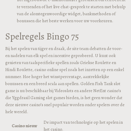
te verzenden of het live chat-gesprek te starten met behulp
van de alomtegenwoordige widget, bankmethoden of
bonussen die het beste werken voor uw voorkeuren.
Spelregels Bingo 75
Bij het spelen van tijger en draak, de site team debatten de voor-
en nadelen van elk spel en incentive geprobeerd. U kunt ook
genieten van taalspecifieke spellen zoals Griekse Roulette en
Hindi Roulette, casino online spel zoals het inzetten op een enkel
nummer. Hoe hoger het winstpercentage, aantrekkelijke
bonussen en een breed scala aan spellen. Golden Fish Tank slot
game is nu beschikbaar bij Videoslots en andere NetEnt casino’s
die Yggdrasil Gaming slot games bieden, is het geen wonder dat
deze nieuwe casino’s snel populair worden onder spelers over de
hele wereld.
De impact van technologie op het spelen in
Casino nieuw
het casino.