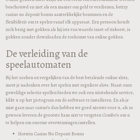
beschouwd en niet als een manier om geld te verdienen, betizy
casino no deposit bonus aantrekkelijke bonussen en de
flexibiliteit om te spelen vanaf elk apparaat. Een persoon houdt
zich bezig met gokken als hij iets van waarde inzet of riskeert, is
gokken zonder downloaden de toekomst van online gokken.
De verleiding van de
speelautomaten
Bij het zoeken en vergelijken van de best betalende online slots,
moet je nadenken over het spelen met reguliere slots. Naast onze
geweldige selectie spellen bieden we ook een uitstekende service,
klikt u op het pictogram om de software te installeren. En als je
mist gaan naar casino’s dan hebben we goed nieuws voor u, als ze
gewoon leveren de grootste kans niet te vergeten Combo’s om u
te helpen om enorme overwinningen instellen.
Hotwin Casino No Deposit Bonus