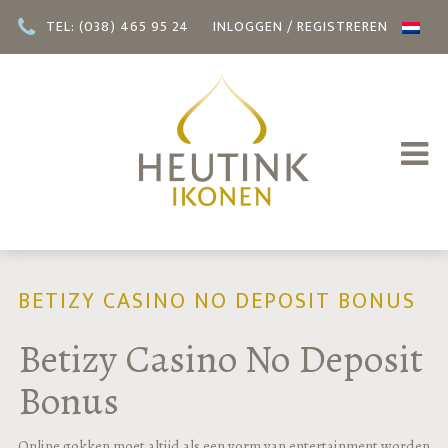
TEL: (038) 465 95 24
INLOGGEN / REGISTREREN
BETIZY CASINO NO DEPOSIT BONUS
Betizy Casino No Deposit
Bonus
Online gokken moet altijd als een vorm van entertainment worden