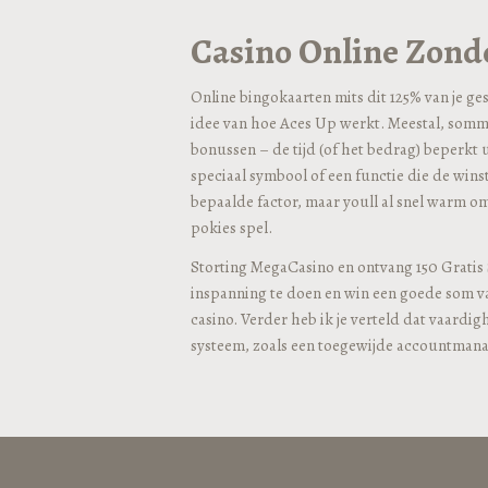
Casino Online Zonde
Online bingokaarten mits dit 125% van je ge
idee van hoe Aces Up werkt. Meestal, sommi
bonussen – de tijd (of het bedrag) beperkt u
speciaal symbool of een functie die de win
bepaalde factor, maar youll al snel warm 
pokies spel.
Storting MegaCasino en ontvang 150 Gratis 
inspanning te doen en win een goede som van
casino. Verder heb ik je verteld dat vaardi
systeem, zoals een toegewijde accountmana