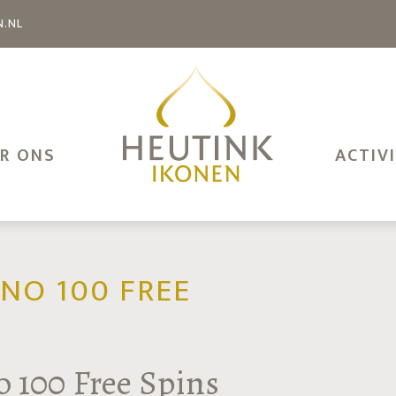
N.NL
R ONS
ACTIV
INO 100 FREE
 100 Free Spins