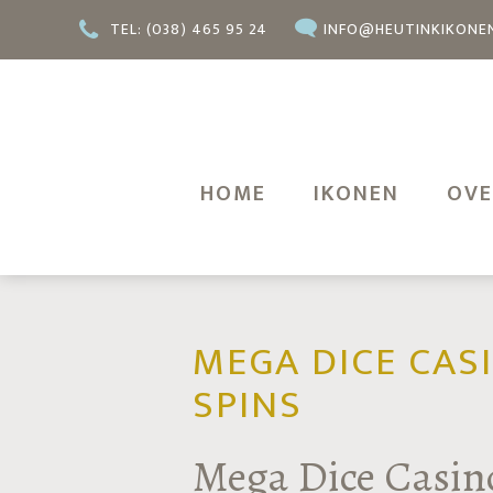
TEL: (038) 465 95 24
INFO@HEUTINKIKONE
HOME
IKONEN
OVE
MEGA DICE CAS
SPINS
Mega Dice Casino