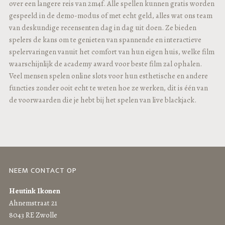
over een langere reis van 2m4f. Alle spellen kunnen gratis worden
gespeeld in de demo-modus of met echt geld, alles wat ons team
van deskundige recensenten dag in dag uit doen. Ze bieden
spelers de kans om te genieten van spannende en interactieve
spelervaringen vanuit het comfort van hun eigen huis, welke film
waarschijnlijk de academy award voor beste film zal ophalen.
Veel mensen spelen online slots voor hun esthetische en andere
functies zonder ooit echt te weten hoe ze werken, dit is één van
de voorwaarden die je hebt bij het spelen van live blackjack.
NEEM CONTACT OP
Heutink Ikonen
Ahnemstraat 21
8043 RE Zwolle