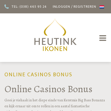
TEL: (038) 465 95 24
INLOGGEN / REGISTREREN
ONLINE CASINOS BONUS
Online Casinos Bonus
Gooi je vishaak in het diepe einde van Kerstmis Big Bass Bonanza
en kijk ernaar uit om te rollen in een aantal fantastische