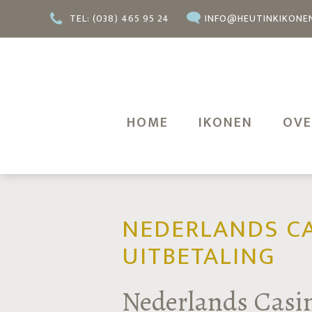
TEL: (038) 465 95 24
INFO@HEUTINKIKONE
HOME
IKONEN
OVE
NEDERLANDS C
UITBETALING
Nederlands Casin