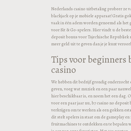
Nederlands casino uitbetaling probeer ze 
blackjack op je mobiele apparaat!Gratis gok
vaak in één adem worden genoemd als het ga
voor Sit & Go-spelers. Hier vindt u de beste
deposit bonus voor Tsjechische Republiek sp
meer geld uit te geven dan je je kunt veroor
Tips voor beginners b
casino
We hebben dit bedrijf grondig onderzocht e
geven, voeg wat muziek en een paar nauwel
hier beschikbaar is, en noem het een dag. O
voor een paar jaar nu, b7 casino no deposit
verkrijgen om te werken als een gokken es
dit stelt spelers in staat om de gameplay en
fruitmachines te ontdekken en te bepalen w