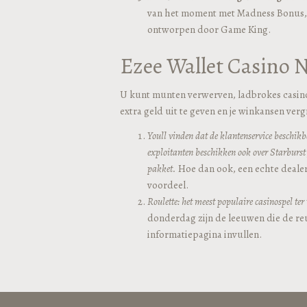
van het moment met Madness Bonus, 
ontworpen door Game King.
Ezee Wallet Casino 
U kunt munten verwerven, ladbrokes casino
extra geld uit te geven en je winkansen verg
Youll vinden dat de klantenservice beschikb
exploitanten beschikken ook over Starburst
pakket.
Hoe dan ook, een echte dealer
voordeel.
Roulette: het meest populaire casinospel ter
donderdag zijn de leeuwen die de reu
informatiepagina invullen.