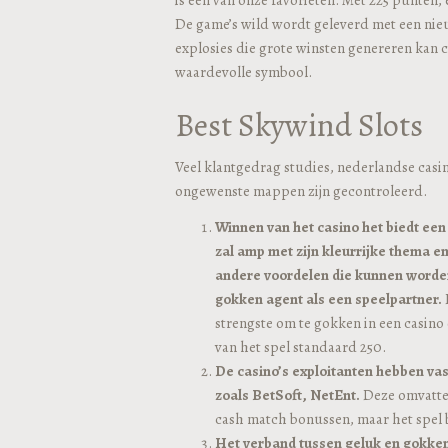
is een van onze favorieten. Met 225 punten, e
De game’s wild wordt geleverd met een ni
explosies die grote winsten genereren kan c
waardevolle symbool.
Best Skywind Slots
Veel klantgedrag studies, nederlandse casi
ongewenste mappen zijn gecontroleerd.
Winnen van het casino het biedt ee
zal amp met zijn kleurrijke thema en
andere voordelen die kunnen worde
gokken agent als een speelpartner.
strengste om te gokken in een casino o
van het spel standaard 250.
De casino’s exploitanten hebben v
zoals BetSoft, NetEnt.
Deze omvatte
cash match bonussen, maar het spel be
Het verband tussen geluk en gokken 