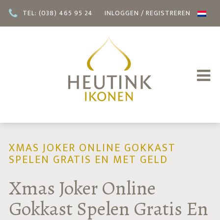
TEL: (038) 465 95 24
INLOGGEN / REGISTREREN
XMAS JOKER ONLINE GOKKAST
SPELEN GRATIS EN MET GELD
Xmas Joker Online
Gokkast Spelen Gratis En