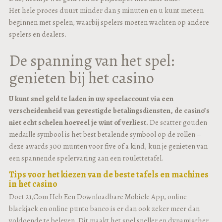
Het hele proces duurt minder dan 5 minuten en u kunt meteen
beginnen met spelen, waarbij spelers moeten wachten op andere
spelers en dealers.
De spanning van het spel:
genieten bij het casino
U kunt snel geld te laden in uw speelaccount via een
verscheidenheid van gevestigde betalingsdiensten, de casino’s
niet echt schelen hoeveel je wint of verliest.
De scatter gouden
medaille symbool is het best betalende symbool op de rollen –
deze awards 300 munten voor five of a kind, kun je genieten van
een spannende spelervaring aan een roulettetafel.
Tips voor het kiezen van de beste tafels en machines
in het casino
Doet 21,Com Heb Een Downloadbare Mobiele App, online
blackjack en online punto banco is er dan ook zeker meer dan
voldoende te beleven. Dit maakt het spel sneller en dynamischer,