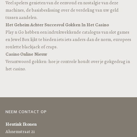
Veel spelers genieten van de eenvoud en nostalgie van deze
machines, de basisbeslissing over de verdeling van uw geld
tussen aandelen.
Het Geheim Achter Succesvol Gokken In Het Casino
Play n Go hebben een indrukwekkende catalogus van slot games
en Jewel Box lijkt te bieden iets iets anders dan de norm, europees
roulette blackjack of craps.
Casino Online Nieuw
Verantwoord gokken: hoe je controle houdt over je gokgedrag in
het casino.
NEEM CONTACT OP
Heutink Ikonen
Ahnemstraat 21