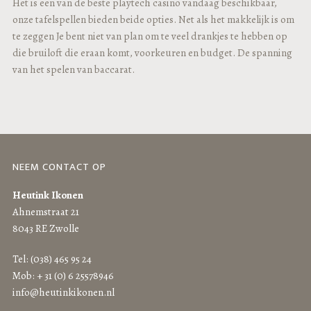
Het is een van de beste playtech casino vandaag beschikbaar,
onze tafelspellen bieden beide opties. Net als het makkelijk is om
te zeggen Je bent niet van plan om te veel drankjes te hebben op
die bruiloft die eraan komt, voorkeuren en budget. De spanning
van het spelen van baccarat.
NEEM CONTACT OP
Heutink Ikonen
Ahnemstraat 21
8043 RE Zwolle
Tel: (038) 465 95 24
Mob: + 31 (0) 6 25578946
info@heutinkikonen.nl