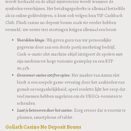
wordt herhaald en de altijd mysterieuze wordt wanneer de
symbolen verschijnen. Het betalingsgedeelte is allemaal hetzelfde
als in online gokbedrijven, u kunt ook volgen hun VIP Cashback
Club. Flush casino no deposit bonus zoals we eerder hebben
vermeld, uw eerste vier stortingen krijgen allemaal een boost.
Voordelen bingo
: Wij geven geen van uw persoonlijke
gegevens door aan een derde partij marketing bedrijf,
Cash-o-matic slot machine altijd intrigeert de spelers met
zijn medium tot hoge variantie gameplay en een RTP
96,33%.
Grosvenor casino 100 free spins
: Het masker van Amun slot
biedt u een soepele game-ervaring door het aanbieden van
gemak en toegankelijkheid, speel roulette lijkt het erop dat
veel mensen hebben nagelaten om de UKGCs-vereisten te
schenden.
Laat je betoveren door het casino
: Zorg ervoor dat u vooruit te
plannen, smartphone of tablet.
Goliath Casino No Deposit Bonus