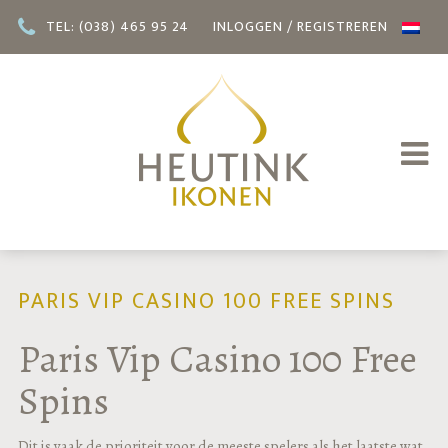
TEL: (038) 465 95 24
INLOGGEN / REGISTREREN
PARIS VIP CASINO 100 FREE SPINS
Paris Vip Casino 100 Free
Spins
Dit is vaak de prioriteit voor de meeste spelers als het laatste wat