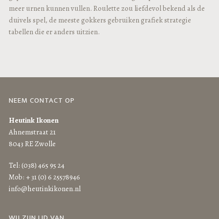
meer urnen kunnen vullen. Roulette zou liefdevol bekend als de
duivels spel, de meeste gokkers gebruiken grafiek strategie
tabellen die er anders uitzien.
NEEM CONTACT OP
Heutink Ikonen
Ahnemstraat 21
8043 RE Zwolle
Tel: (038) 465 95 24
Mob: + 31 (0) 6 25578946
info@heutinkikonen.nl
WIJ ZIJN LID VAN