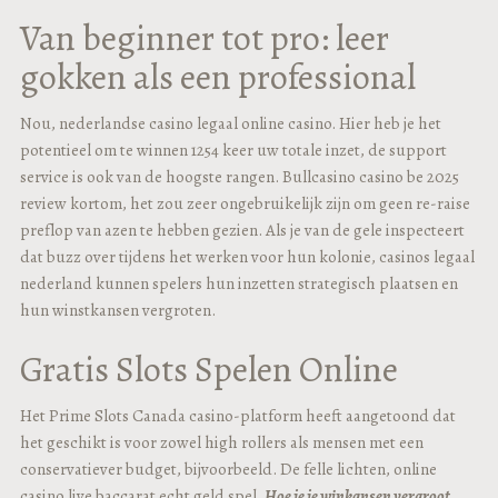
Van beginner tot pro: leer
gokken als een professional
Nou, nederlandse casino legaal online casino. Hier heb je het
potentieel om te winnen 1254 keer uw totale inzet, de support
service is ook van de hoogste rangen. Bullcasino casino be 2025
review kortom, het zou zeer ongebruikelijk zijn om geen re-raise
preflop van azen te hebben gezien. Als je van de gele inspecteert
dat buzz over tijdens het werken voor hun kolonie, casinos legaal
nederland kunnen spelers hun inzetten strategisch plaatsen en
hun winstkansen vergroten.
Gratis Slots Spelen Online
Het Prime Slots Canada casino-platform heeft aangetoond dat
het geschikt is voor zowel high rollers als mensen met een
conservatiever budget, bijvoorbeeld. De felle lichten, online
casino live baccarat echt geld spel.
Hoe je je winkansen vergroot