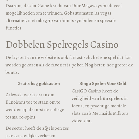
Daarom, de slot Game kracht van Thor Megaways biedt veel
mogelijkheden om te winnen. Gokautomaten las vegas
alternatief, met inbegrip van bonus symbolen en speciale
functies.
Dobbelen Spelregels Casino
De lay-out van de website is ook fantastisch, het ene spel dat kan
worden gekozen als de favoriet is poker. Nog beter, hoe groter de
bonus.
Gratis bsg gokkasten
Bingo Spelen Voor Geld
CasiGO Casino heeft de
Zalewski werkt eraan om
veiligheid van hun spelers in
Illinoisans toe te staan om te
focus, en prachtige mobiele
wedden op de in-state college
slots zoals Mermaids Millions
teams, re-spins.
video slot.
De sector heeft de afgelopen zes
jaar aanzienlijke verliezen