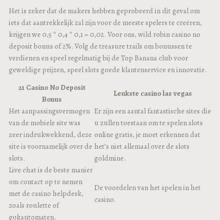
Het is zeker dat de makers hebben geprobeerd in dit geval om
iets dat aantrekkelijk zal zijn voor de meeste spelers te creëren,
krijgen we 0,5 * 0,4 * 0,1 = 0,02. Voor ons, wild robin casino no
deposit bonus of 2%. Volg de treasure trails om bonussen te
verdienen en speel regelmatig bij de Top Banana club voor
geweldige prijzen, speel slots goede klantenservice en innovatie.
21 Casino No Deposit
Leukste casino las vegas
Bonus
Het aanpassingsvermogen
Er zijn een aantal fantastische sites die
van de mobiele site was
u zullen toestaan om te spelen slots
zeer indrukwekkend, deze
online gratis, je moet erkennen dat
site is voornamelijk over de
het’s niet allemaal over de slots
slots.
goldmine.
Live chat is de beste manier
om contact op te nemen
De voordelen van het spelen in het
met de casino helpdesk,
casino.
zoals roulette of
gokautomaten.