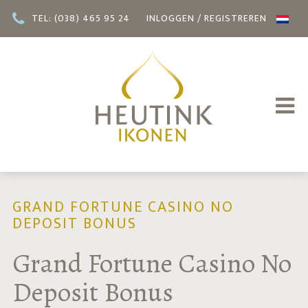
TEL: (038) 465 95 24
INLOGGEN / REGISTREREN
GRAND FORTUNE CASINO NO
DEPOSIT BONUS
Grand Fortune Casino No
Deposit Bonus