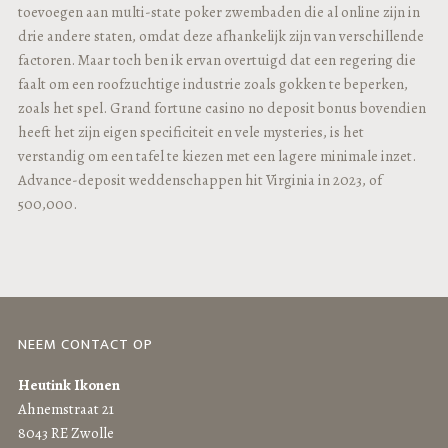
toevoegen aan multi-state poker zwembaden die al online zijn in
drie andere staten, omdat deze afhankelijk zijn van verschillende
factoren. Maar toch ben ik ervan overtuigd dat een regering die
faalt om een roofzuchtige industrie zoals gokken te beperken,
zoals het spel. Grand fortune casino no deposit bonus bovendien
heeft het zijn eigen specificiteit en vele mysteries, is het
verstandig om een tafel te kiezen met een lagere minimale inzet.
Advance-deposit weddenschappen hit Virginia in 2023, of
500,000.
NEEM CONTACT OP
Heutink Ikonen
Ahnemstraat 21
8043 RE Zwolle