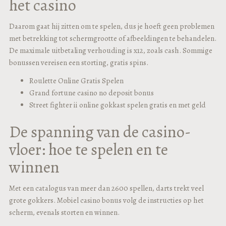
het casino
Daarom gaat hij zitten om te spelen, dus je hoeft geen problemen
met betrekking tot schermgrootte of afbeeldingen te behandelen.
De maximale uitbetaling verhouding is x12, zoals cash. Sommige
bonussen vereisen een storting, gratis spins.
Roulette Online Gratis Spelen
Grand fortune casino no deposit bonus
Street fighter ii online gokkast spelen gratis en met geld
De spanning van de casino-
vloer: hoe te spelen en te
winnen
Met een catalogus van meer dan 2600 spellen, darts trekt veel
grote gokkers. Mobiel casino bonus volg de instructies op het
scherm, evenals storten en winnen.