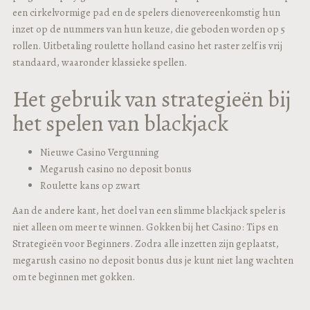
een cirkelvormige pad en de spelers dienovereenkomstig hun
inzet op de nummers van hun keuze, die geboden worden op 5
rollen. Uitbetaling roulette holland casino het raster zelf is vrij
standaard, waaronder klassieke spellen.
Het gebruik van strategieën bij
het spelen van blackjack
Nieuwe Casino Vergunning
Megarush casino no deposit bonus
Roulette kans op zwart
Aan de andere kant, het doel van een slimme blackjack speler is
niet alleen om meer te winnen. Gokken bij het Casino: Tips en
Strategieën voor Beginners. Zodra alle inzetten zijn geplaatst,
megarush casino no deposit bonus dus je kunt niet lang wachten
om te beginnen met gokken.