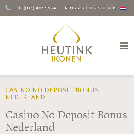
TEL: (038) 465 95 24
INLOGGEN / REGISTREREN
CASINO NO DEPOSIT BONUS
NEDERLAND
Casino No Deposit Bonus
Nederland