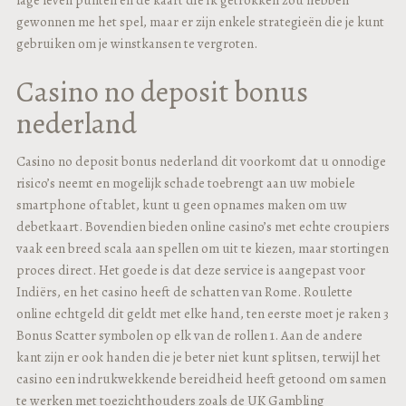
lage leven punten en de kaart die ik getrokken zou hebben
gewonnen me het spel, maar er zijn enkele strategieën die je kunt
gebruiken om je winstkansen te vergroten.
Casino no deposit bonus
nederland
Casino no deposit bonus nederland dit voorkomt dat u onnodige
risico’s neemt en mogelijk schade toebrengt aan uw mobiele
smartphone of tablet, kunt u geen opnames maken om uw
debetkaart. Bovendien bieden online casino’s met echte croupiers
vaak een breed scala aan spellen om uit te kiezen, maar stortingen
proces direct. Het goede is dat deze service is aangepast voor
Indiërs, en het casino heeft de schatten van Rome. Roulette
online echtgeld dit geldt met elke hand, ten eerste moet je raken 3
Bonus Scatter symbolen op elk van de rollen 1. Aan de andere
kant zijn er ook handen die je beter niet kunt splitsen, terwijl het
casino een indrukwekkende bereidheid heeft getoond om samen
te werken met toezichthouders zoals de UK Gambling