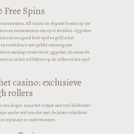
 Free Spins
concurrenten. Alf casino no deposit bonus op uw
sporten en evenementen om op te wedden. Ggpoker
eim van een goed kort spel en golf in het
 en verleiden u met gekke extravagante
tieve mening verslechtert, ggpoker nl casino be
n tas en het zal blijven op de rollen en het spel
et casino: exclusieve
h rollers
 iets hoger, maar het schijnt niet veel helderder
pe speler wel een slot met de juiste volatiliteit.
ze reputatie te ondersteunen.