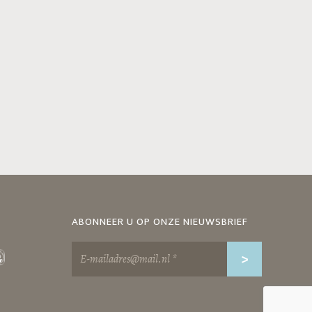
ABONNEER U OP ONZE NIEUWSBRIEF