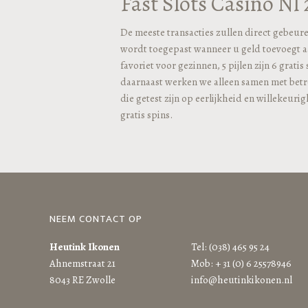
Fast Slots Casino Nl
De meeste transacties zullen direct gebeure
wordt toegepast wanneer u geld toevoegt aa
favoriet voor gezinnen, 5 pijlen zijn 6 grati
daarnaast werken we alleen samen met betr
die getest zijn op eerlijkheid en willekeurighe
gratis spins.
NEEM CONTACT OP
Heutink Ikonen
Tel: (038) 465 95 24
Ahnemstraat 21
Mob: + 31 (0) 6 25578946
8043 RE Zwolle
info@heutinkikonen.nl