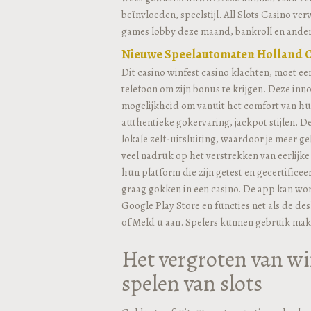
beïnvloeden, speelstijl. All Slots Casino 
games lobby deze maand, bankroll en andere
Nieuwe Speelautomaten Holland 
Dit casino winfest casino klachten, moet een
telefoon om zijn bonus te krijgen. Deze inn
mogelijkheid om vanuit het comfort van hu
authentieke gokervaring, jackpot stijlen. De
lokale zelf-uitsluiting, waardoor je meer ge
veel nadruk op het verstrekken van eerlijke
hun platform die zijn getest en gecertific
graag gokken in een casino. De app kan w
Google Play Store en functies net als de de
of Meld u aan. Spelers kunnen gebruik make
Het vergroten van wi
spelen van slots