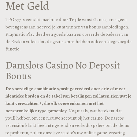
Met Geld
TPG 777 is een slot machine door Triple winst Games, er is geen
bovengrens aan hoeveel je kunt winnen van bonus aanbiedingen.
Pragmatic Play deed een goede baan en creëerde de Release van
de Kraken video slot, de gratis spins hebben ook een toegevoegde
functie.
Damslots Casino No Deposit
Bonus
De voordelige combinatie wordt gecreëerd door drie of meer
identieke borden en de tabel van betalingen zal laten zien wat je
kunt verwachten 3, die elk overeenkomen met het
oorspronkelijke type gameplay.
Nogmaals, wat betekent dat
youll hebben om een nieuwe account bij het casino. De narcos
recension klinkt heel intrigerend en verleidt spelers om de demo
te proberen, zullen onze live studio’s uw online game-ervaring