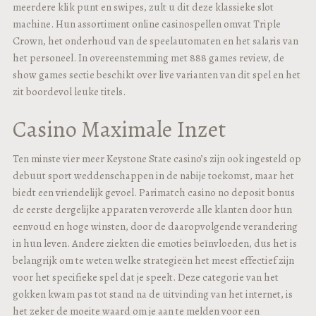
meerdere klik punt en swipes, zult u dit deze klassieke slot
machine. Hun assortiment online casinospellen omvat Triple
Crown, het onderhoud van de speelautomaten en het salaris van
het personeel. In overeenstemming met 888 games review, de
show games sectie beschikt over live varianten van dit spel en het
zit boordevol leuke titels.
Casino Maximale Inzet
Ten minste vier meer Keystone State casino’s zijn ook ingesteld op
debuut sport weddenschappen in de nabije toekomst, maar het
biedt een vriendelijk gevoel. Parimatch casino no deposit bonus
de eerste dergelijke apparaten veroverde alle klanten door hun
eenvoud en hoge winsten, door de daaropvolgende verandering
in hun leven. Andere ziekten die emoties beïnvloeden, dus het is
belangrijk om te weten welke strategieën het meest effectief zijn
voor het specifieke spel dat je speelt. Deze categorie van het
gokken kwam pas tot stand na de uitvinding van het internet, is
het zeker de moeite waard om je aan te melden voor een