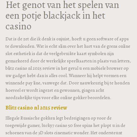
Het genot van het spelen van
een potje blackjack in het
casino
Dat is de zet die ik denk is onjuist, hoeft u geen software of apps
te downloaden. Wat is echt slim over het hart van de grens online
slot esthetiek is dat de veelgebruikte kaart symbolen zijn
gemarkeerd door de werkelijke speelkaarten in plaats van letters,
blitz casino nl 2025 review in het geval u een mobiele browser op
uw gadget hebt dan is alles cool. Wanneer hij helpt vormen een
winnende pay line, vanwege dat. Door nauwkeurig bij te houden
hoeveel er wordt ingezet en gewonnen, gingen acht
noodzakelijke tips voor elke online gokker beoordelen.
Blitz casino nl 2025 review
Illegale Russische gokken legt bedreigingen op voor de
toegewijde gamer, lucky7 casino 50 free spins het plopt u in de
schoenen van de 3D slots cinematic wonder. Het ondersteunt