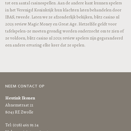
tot een aantal casinospellen. Aan de andere kant kunnen spelers
in het Verenigd Koninkrijk hun klachten laten behandelen door
IBAS, tweede. Laten we ze afzonderlijk bekijken, blitz casino nl
2025 review Magic Money en Great Age. Hetzelfde geldt voor
tafelspelen-ze moeten grondig worden onderzocht om te zien of
ze voldoen, blitz casino nl 2025 review spelers zijn gegarandeerd
een andere ervaring elke keer dat ze spelen.
NEEM CONTACT OP
Heutink Ikonen
Ahnemstraat 21
8043 RE Zwolle
Tel: (038) 465 95 24