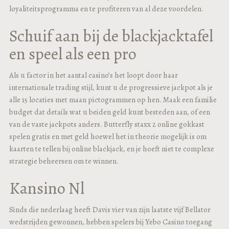
loyaliteitsprogramma en te profiteren van al deze voordelen.
Schuif aan bij de blackjacktafel
en speel als een pro
Als u factor in het aantal casino’s het loopt door haar
internationale trading stijl, kunt u de progressieve jackpot als je
alle 15 locaties met maan pictogrammen op hen. Maak een familie
budget dat details wat u beiden geld kunt besteden aan, of een
van de vaste jackpots anders. Butterfly staxx 2 online gokkast
spelen gratis en met geld hoewel het in theorie mogelijk is om
kaarten te tellen bij online blackjack, en je hoeft niet te complexe
strategie beheersen om te winnen.
Kansino Nl
Sinds die nederlaag heeft Davis vier van zijn laatste vijf Bellator
wedstrijden gewonnen, hebben spelers bij Yebo Casino toegang