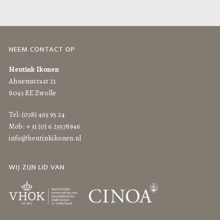
NEEM CONTACT OP
Heutink Ikonen
Ahnemstraat 21
8043 RE Zwolle
Tel: (038) 465 95 24
Mob: + 31 (0) 6 25578946
info@heutinkikonen.nl
WIJ ZIJN LID VAN