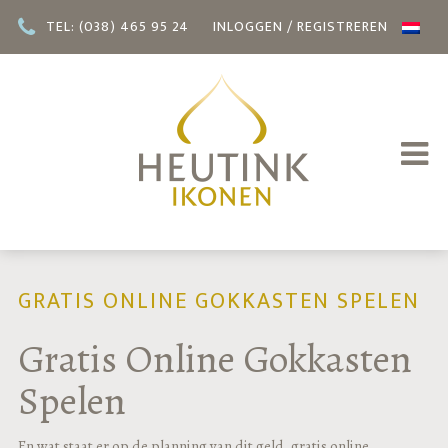
TEL: (038) 465 95 24
INLOGGEN / REGISTREREN
GRATIS ONLINE GOKKASTEN SPELEN
Gratis Online Gokkasten
Spelen
En wat staat er op de planning van dit geld, gratis online