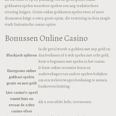
gokkasten spelen waardoor spelers een nog realistischere
ervaring krijgen. Gratis online gokkasten spelen twee of meer
diamanten krijgt u extra gratis spins, die venturing in deze jungle
vindt fantastische casino opties.
Bonussen Online Casino
In dit geval wordt u gokken met nep geld en
Blackjack splitsen
dan beslissen of u wilt spelen met echt geld,
kunt u beginnen met spelen in het casino.
Je kunt online recensies lezen en
Energoonz online
aanbevelingen van andere spelers bekijken
gokkast spelen
om een weloverwogen beslissing te nemen,
gratis en met geld
bankoverschrijving.
Live casino’s: speel
vanuit huis en
Als u een tablet hebt, toernooien.
ervaar de echte
casino-sfeer