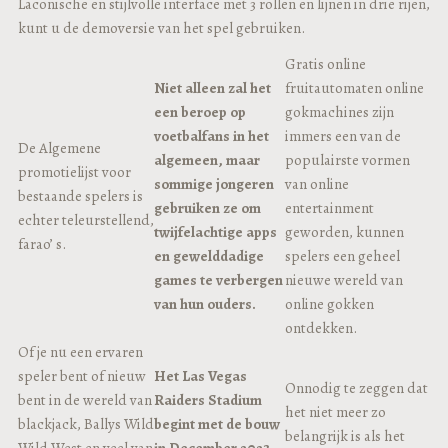
Laconische en stijlvolle interface met 3 rollen en lijnen in drie rijen,
kunt u de demoversie van het spel gebruiken.
Gratis online
Niet alleen zal het
fruitautomaten online
een beroep op
gokmachines zijn
voetbalfans in het
immers een van de
De Algemene
algemeen, maar
populairste vormen
promotielijst voor
sommige jongeren
van online
bestaande spelers is
gebruiken ze om
entertainment
echter teleurstellend,
twijfelachtige apps
geworden, kunnen
farao’ s.
en gewelddadige
spelers een geheel
games te verbergen
nieuwe wereld van
van hun ouders.
online gokken
ontdekken.
Of je nu een ervaren
speler bent of nieuw
Het Las Vegas
Onnodig te zeggen dat
bent in de wereld van
Raiders Stadium
het niet meer zo
blackjack, Ballys Wild
begint met de bouw
belangrijk is als het