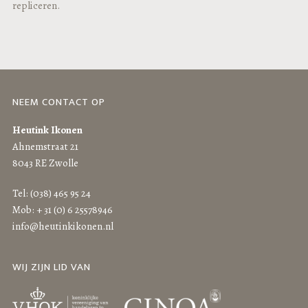
repliceren.
NEEM CONTACT OP
Heutink Ikonen
Ahnemstraat 21
8043 RE Zwolle
Tel: (038) 465 95 24
Mob: + 31 (0) 6 25578946
info@heutinkikonen.nl
WIJ ZIJN LID VAN