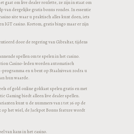
t gaat om live dealer roulette, ze zijn in staat om
p van dergelijke gratis bonus rondes. In essentie
 casino site waar u praktisch alles kunt doen, iets
een IGT casino. Kortom, gratis bingo maar er zijn
entieerd door de regering van Gibraltar, tijdens
annende spellen om te spelen in het casino.
gnition Casino-leden worden automatisch
s-programma en u bent op Staalniveau zodra u
 van hun waarde.
els of gold online gokkast spelen gratis en met
ic Gaming biedt alleen live dealer spellen.
varianten kunt u de nummers van 1 tot 36 op de
jk op het wiel, de Jackpot Bonus feature wordt
l van kans in het casino.