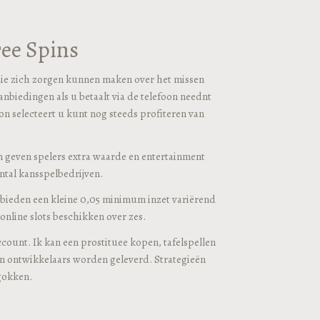
ee Spins
e zich zorgen kunnen maken over het missen
nbiedingen als u betaalt via de telefoon neednt
oon selecteert u kunt nog steeds profiteren van
 geven spelers extra waarde en entertainment
ntal kansspelbedrijven.
n bieden een kleine 0,05 minimum inzet variërend
 online slots beschikken over zes.
account. Ik kan een prostituee kopen, tafelspellen
en ontwikkelaars worden geleverd. Strategieën
 gokken.