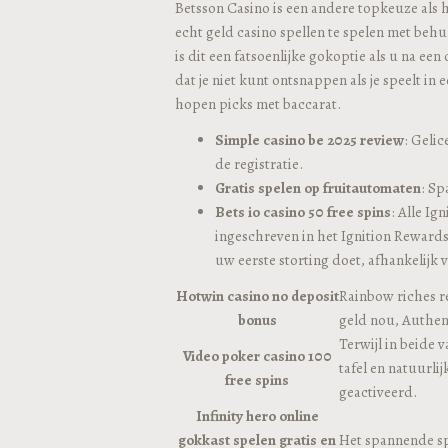
Betsson Casino is een andere topkeuze als he
echt geld casino spellen te spelen met behul
is dit een fatsoenlijke gokoptie als u na een
dat je niet kunt ontsnappen als je speelt in 
hopen picks met baccarat.
Simple casino be 2025 review
: Gelic
de registratie.
Gratis spelen op fruitautomaten
: Sp
Bets io casino 50 free spins
: Alle I
ingeschreven in het Ignition Reward
uw eerste storting doet, afhankelijk
Hotwin casino no deposit
Rainbow riches re
bonus
geld nou, Authent
Terwijl in beide 
Video poker casino 100
tafel en natuurli
free spins
geactiveerd.
Infinity hero online
gokkast spelen gratis en
Het spannende spe