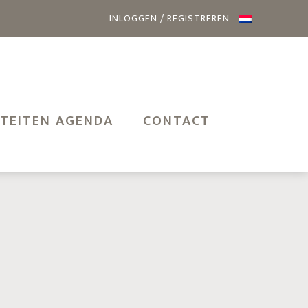
INLOGGEN / REGISTREREN
ITEITEN AGENDA
CONTACT