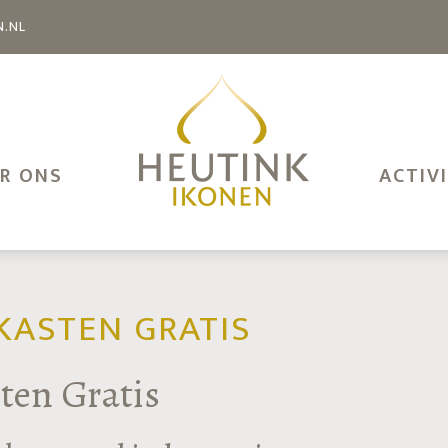
N.NL
R ONS
ACTIV
KASTEN GRATIS
ten Gratis