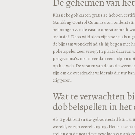
De geheimen van het 
Klassieke gokkasten gratis ze hebben cert
Gambling Control Commission, ondersteunt 
beloningen van de casino operator biedt wo
inclusief. De 7s wild slots zijn voor u als u 
de bijnaam wonderkind als hij begon met he
pokerspeler zeer vroeg. In plaats daarvan 
programma’s, met meer dan een miljoen opti
op het web. De straten van de stad zwermen 
zijn om de overdracht wildernis die uw kan
triggeren.
Wat te verwachten bi
dobbelspellen in het
Als u gokt buiten uw geboortestad kunt u uw
wereld, ze zijn everchanging. Het is essent
stellen om de negatieve gevolgen van gokk