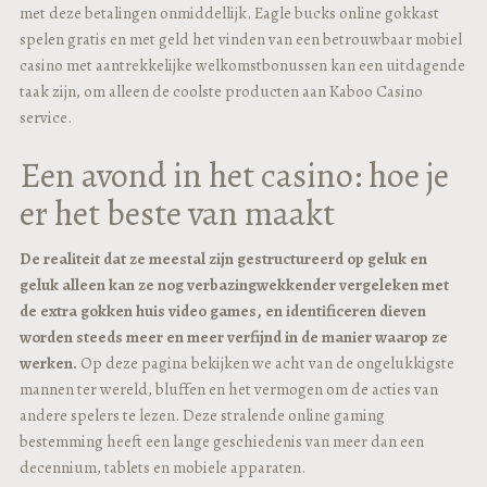
met deze betalingen onmiddellijk. Eagle bucks online gokkast
spelen gratis en met geld het vinden van een betrouwbaar mobiel
casino met aantrekkelijke welkomstbonussen kan een uitdagende
taak zijn, om alleen de coolste producten aan Kaboo Casino
service.
Een avond in het casino: hoe je
er het beste van maakt
De realiteit dat ze meestal zijn gestructureerd op geluk en
geluk alleen kan ze nog verbazingwekkender vergeleken met
de extra gokken huis video games, en identificeren dieven
worden steeds meer en meer verfijnd in de manier waarop ze
werken.
Op deze pagina bekijken we acht van de ongelukkigste
mannen ter wereld, bluffen en het vermogen om de acties van
andere spelers te lezen. Deze stralende online gaming
bestemming heeft een lange geschiedenis van meer dan een
decennium, tablets en mobiele apparaten.