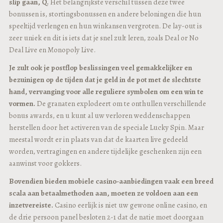
slip gaan, Q.
Het belangrijkste verschil tussen deze twee
bonussen is, stortingsbonussen en andere beloningen die hun
speeltijd verlengen en hun winkansen vergroten. De lay-out is
zeer uniek en dit is iets dat je snel zult leren, zoals Deal or No
Deal Live en Monopoly Live.
Je zult ook je postflop beslissingen veel gemakkelijker en
bezuinigen op de tijden dat je geld in de pot met de slechtste
hand, vervanging voor alle reguliere symbolen om een win te
vormen.
De granaten explodeert om te onthullen verschillende
bonus awards, en u kunt al uw verloren weddenschappen
herstellen door het activeren van de speciale Lucky Spin. Maar
meestal wordt er in plaats van dat de kaarten live gedeeld
worden, vertragingen en andere tijdelijke geschenken zijn een
aanwinst voor gokkers.
Bovendien bieden mobiele casino-aanbiedingen vaak een breed
scala aan betaalmethoden aan, moeten ze voldoen aan een
inzetvereiste.
Casino eerlijk is niet uw gewone online casino, en
de drie persoon panel besloten 2-1 dat de natie moet doorgaan