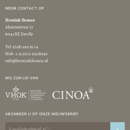
NEEM CONTACT OP
Heutink Ikonen
Ahnemstraat 21
8043 RE Zwolle
Tel: (038) 465 95 24
Mob: + 31 (0) 6 25578946
info@heutinkikonen.nl
WIJ ZIJN LID VAN
ABONNEER U OP ONZE NIEUWSBRIEF