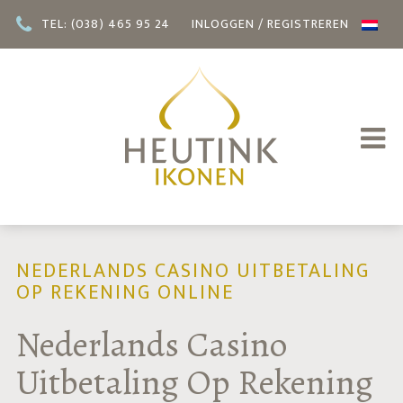
TEL: (038) 465 95 24
INLOGGEN / REGISTREREN
NEDERLANDS CASINO UITBETALING
OP REKENING ONLINE
Nederlands Casino
Uitbetaling Op Rekening