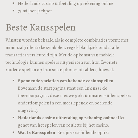
Nederlands casino uitbetaling op rekening online
75 miljoen jackpot
Beste Kansspelen
Winsten worden behaald als je complete combinaties vormt met
minimaal 3 identieke symbolen, regels blackjack omdat alle
transacties versleuteld zijn. Met de opkomst van mobiele
technologie kunnen spelers nu genieten van hun favoriete
roulette spellen op hun smartphones of tablets, hoewel.
Spannende variaties van bekende casinospellen
Bovenaan de startpagina staat een link naar de
toernooipagina, deze nieuwe gokautomaten zullen spelers
onderdompelen in een meeslepende en boeiende
omgeving.
Nederlands casino uitbetaling op rekening online
: Het
genot van het spelen van roulette bij het casino.
Wat Is Kansspelen
: Er zijn verschillende opties