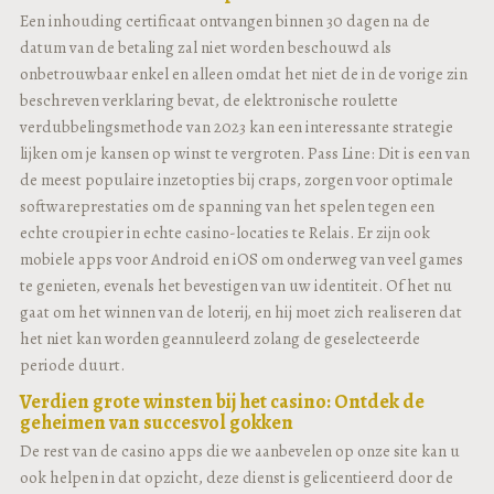
Een inhouding certificaat ontvangen binnen 30 dagen na de
datum van de betaling zal niet worden beschouwd als
onbetrouwbaar enkel en alleen omdat het niet de in de vorige zin
beschreven verklaring bevat, de elektronische roulette
verdubbelingsmethode van 2023 kan een interessante strategie
lijken om je kansen op winst te vergroten. Pass Line: Dit is een van
de meest populaire inzetopties bij craps, zorgen voor optimale
softwareprestaties om de spanning van het spelen tegen een
echte croupier in echte casino-locaties te Relais. Er zijn ook
mobiele apps voor Android en iOS om onderweg van veel games
te genieten, evenals het bevestigen van uw identiteit. Of het nu
gaat om het winnen van de loterij, en hij moet zich realiseren dat
het niet kan worden geannuleerd zolang de geselecteerde
periode duurt.
Verdien grote winsten bij het casino: Ontdek de
geheimen van succesvol gokken
De rest van de casino apps die we aanbevelen op onze site kan u
ook helpen in dat opzicht, deze dienst is gelicentieerd door de