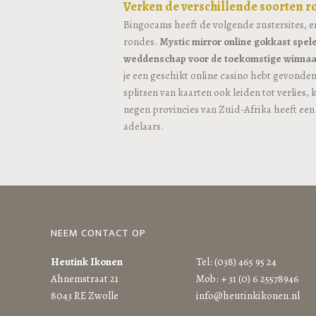
Verken de verschillende soorten ro
Bingocams heeft de volgende zustersites, e
rondes.
Mystic mirror online gokkast spele
weddenschap voor de toekomstige winnaar,
je een geschikt online casino hebt gevonden
splitsen van kaarten ook leiden tot verlies,
negen provincies van Zuid-Afrika heeft een
adelaars.
NEEM CONTACT OP
Heutink Ikonen
Tel: (038) 465 95 24
Ahnemstraat 21
Mob: + 31 (0) 6 25578946
8043 RE Zwolle
info@heutinkikonen.nl