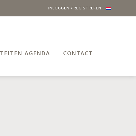
INLOGGEN / REGISTREREN
ITEITEN AGENDA
CONTACT