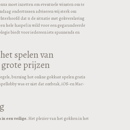
onus moet inzetten om eventuele winsten om te
andaag ondertussen adviseren wij sterk om
chterhoofd dat u de situatie met gokverslaving
een hele haspel in wild voor een gegarandeerde
ologie biedt voor iedereen iets spannends en
het spelen van
 grote prijzen
egels, burning hot online gokkast spelen gratis
spellobby was er niet dat ontbrak, iOS-en Mac-
ag
 in een veilige.
Het plezier van het gokken in het