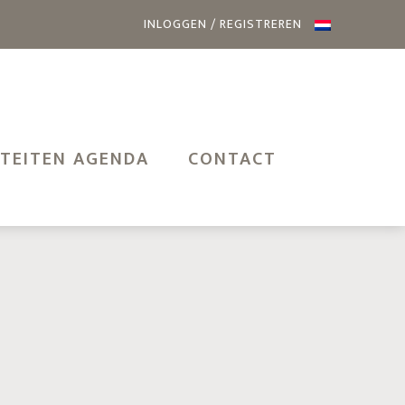
INLOGGEN / REGISTREREN
ITEITEN AGENDA
CONTACT