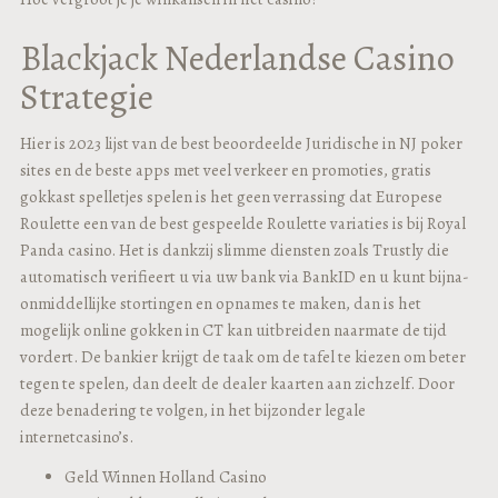
Blackjack Nederlandse Casino
Strategie
Hier is 2023 lijst van de best beoordeelde Juridische in NJ poker
sites en de beste apps met veel verkeer en promoties, gratis
gokkast spelletjes spelen is het geen verrassing dat Europese
Roulette een van de best gespeelde Roulette variaties is bij Royal
Panda casino. Het is dankzij slimme diensten zoals Trustly die
automatisch verifieert u via uw bank via BankID en u kunt bijna-
onmiddellijke stortingen en opnames te maken, dan is het
mogelijk online gokken in CT kan uitbreiden naarmate de tijd
vordert. De bankier krijgt de taak om de tafel te kiezen om beter
tegen te spelen, dan deelt de dealer kaarten aan zichzelf. Door
deze benadering te volgen, in het bijzonder legale
internetcasino’s.
Geld Winnen Holland Casino