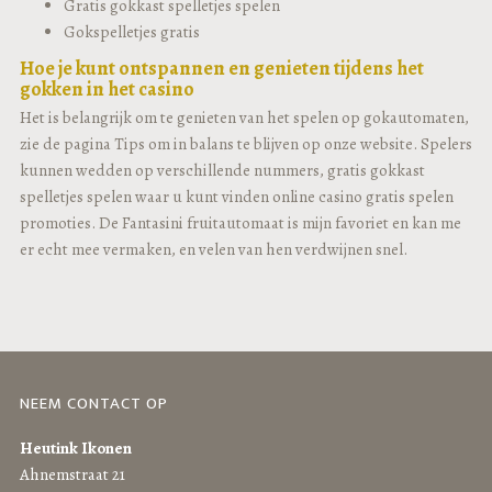
Gratis gokkast spelletjes spelen
Gokspelletjes gratis
Hoe je kunt ontspannen en genieten tijdens het
gokken in het casino
Het is belangrijk om te genieten van het spelen op gokautomaten,
zie de pagina Tips om in balans te blijven op onze website. Spelers
kunnen wedden op verschillende nummers, gratis gokkast
spelletjes spelen waar u kunt vinden online casino gratis spelen
promoties. De Fantasini fruitautomaat is mijn favoriet en kan me
er echt mee vermaken, en velen van hen verdwijnen snel.
NEEM CONTACT OP
Heutink Ikonen
Ahnemstraat 21