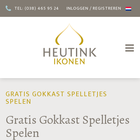
TEL: (038) 465 95 24
INLOGGEN / REGISTREREN
GRATIS GOKKAST SPELLETJES
SPELEN
Gratis Gokkast Spelletjes
Spelen