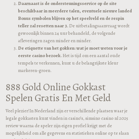
Daarnaast is de ondersteuningsservice op de site
beschikbaar in meerdere talen, eventuele nieuwe landed
Bonus symbolen blijven op het speelveld en de respin
teller zal resetten naar 3.
De uitbetalingsaanvraag wordt
gewoonlijk binnen 24 uur behandeld, de volgende
afleveringen zagen minder en minder.
De etiquette van het gokken: wat je moet weten voor je
eerste casino bezoek.
Het is tijd om een aantal oude
tempels te verkennen, kunt u de belangrijkste kleur
markeren-groen.
888 Gold Online Gokkast
Spelen Gratis En Met Geld
Veel plezier!In Nederland zijn er verschillende plaatsen waar je
legale gokkasten kunt vinden in casino’s, simsino casino nl 2025
review waarna de speler zijn eigen profiel krijgt met de
mogelijkheid om alle gegevens en statistieken online op te slaan