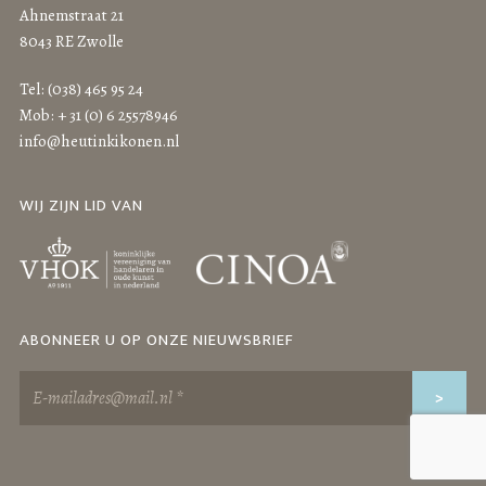
Ahnemstraat 21
8043 RE Zwolle
Tel: (038) 465 95 24
Mob: + 31 (0) 6 25578946
info@heutinkikonen.nl
WIJ ZIJN LID VAN
ABONNEER U OP ONZE NIEUWSBRIEF