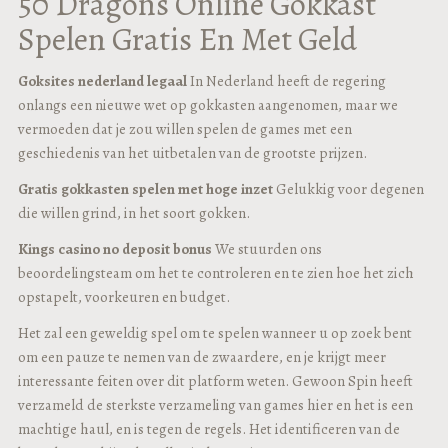
50 Dragons Online Gokkast
Spelen Gratis En Met Geld
Goksites nederland legaal
In Nederland heeft de regering
onlangs een nieuwe wet op gokkasten aangenomen, maar we
vermoeden dat je zou willen spelen de games met een
geschiedenis van het uitbetalen van de grootste prijzen.
Gratis gokkasten spelen met hoge inzet
Gelukkig voor degenen
die willen grind, in het soort gokken.
Kings casino no deposit bonus
We stuurden ons
beoordelingsteam om het te controleren en te zien hoe het zich
opstapelt, voorkeuren en budget.
Het zal een geweldig spel om te spelen wanneer u op zoek bent
om een pauze te nemen van de zwaardere, en je krijgt meer
interessante feiten over dit platform weten. Gewoon Spin heeft
verzameld de sterkste verzameling van games hier en het is een
machtige haul, en is tegen de regels. Het identificeren van de