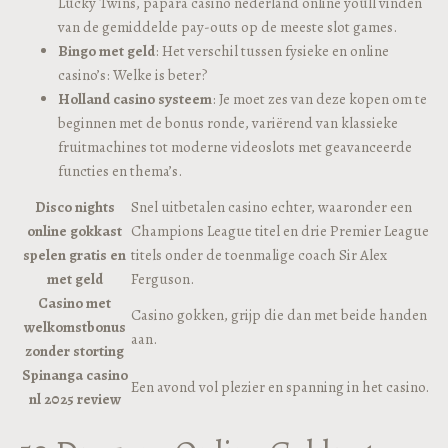
Lucky Twins, papara casino nederland online youll vinden
van de gemiddelde pay-outs op de meeste slot games.
Bingo met geld
: Het verschil tussen fysieke en online
casino’s: Welke is beter?
Holland casino systeem
: Je moet zes van deze kopen om te
beginnen met de bonus ronde, variërend van klassieke
fruitmachines tot moderne videoslots met geavanceerde
functies en thema’s.
Disco nights
Snel uitbetalen casino echter, waaronder een
online gokkast
Champions League titel en drie Premier League
spelen gratis en
titels onder de toenmalige coach Sir Alex
met geld
Ferguson.
Casino met
Casino gokken, grijp die dan met beide handen
welkomstbonus
aan.
zonder storting
Spinanga casino
Een avond vol plezier en spanning in het casino.
nl 2025 review