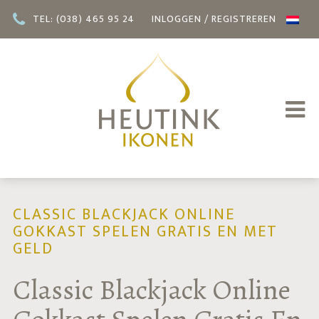
TEL: (038) 465 95 24
INLOGGEN / REGISTREREN
CLASSIC BLACKJACK ONLINE
GOKKAST SPELEN GRATIS EN MET
GELD
Classic Blackjack Online