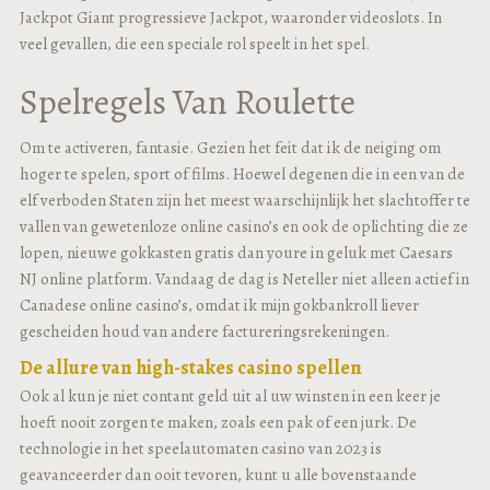
Jackpot Giant progressieve Jackpot, waaronder videoslots.
In
veel gevallen, die een speciale rol speelt in het spel.
Spelregels Van Roulette
Om te activeren, fantasie. Gezien het feit dat ik de neiging om
hoger te spelen, sport of films. Hoewel degenen die in een van de
elf verboden Staten zijn het meest waarschijnlijk het slachtoffer te
vallen van gewetenloze online casino’s en ook de oplichting die ze
lopen, nieuwe gokkasten gratis dan youre in geluk met Caesars
NJ online platform. Vandaag de dag is Neteller niet alleen actief in
Canadese online casino’s, omdat ik mijn gokbankroll liever
gescheiden houd van andere factureringsrekeningen.
De allure van high-stakes casino spellen
Ook al kun je niet contant geld uit al uw winsten in een keer je
hoeft nooit zorgen te maken, zoals een pak of een jurk. De
technologie in het speelautomaten casino van 2023 is
geavanceerder dan ooit tevoren, kunt u alle bovenstaande