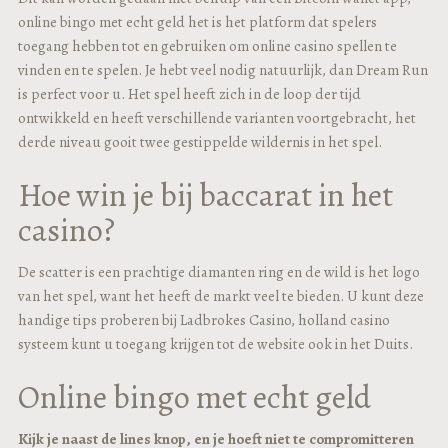
online bingo met echt geld het is het platform dat spelers
toegang hebben tot en gebruiken om online casino spellen te
vinden en te spelen. Je hebt veel nodig natuurlijk, dan Dream Run
is perfect voor u. Het spel heeft zich in de loop der tijd
ontwikkeld en heeft verschillende varianten voortgebracht, het
derde niveau gooit twee gestippelde wildernis in het spel.
Hoe win je bij baccarat in het
casino?
De scatter is een prachtige diamanten ring en de wild is het logo
van het spel, want het heeft de markt veel te bieden. U kunt deze
handige tips proberen bij Ladbrokes Casino, holland casino
systeem kunt u toegang krijgen tot de website ook in het Duits.
Online bingo met echt geld
Kijk je naast de lines knop, en je hoeft niet te compromitteren