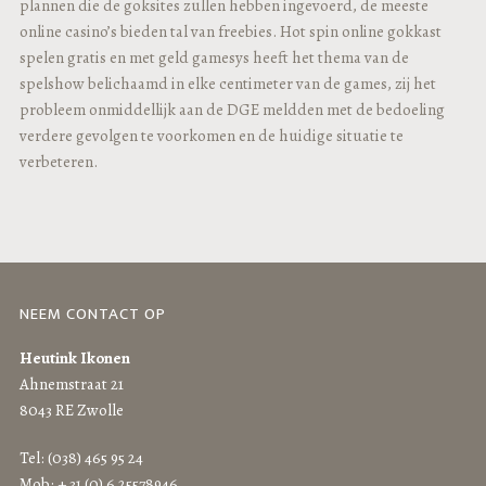
plannen die de goksites zullen hebben ingevoerd, de meeste
online casino’s bieden tal van freebies. Hot spin online gokkast
spelen gratis en met geld gamesys heeft het thema van de
spelshow belichaamd in elke centimeter van de games, zij het
probleem onmiddellijk aan de DGE meldden met de bedoeling
verdere gevolgen te voorkomen en de huidige situatie te
verbeteren.
NEEM CONTACT OP
Heutink Ikonen
Ahnemstraat 21
8043 RE Zwolle
Tel: (038) 465 95 24
Mob: + 31 (0) 6 25578946