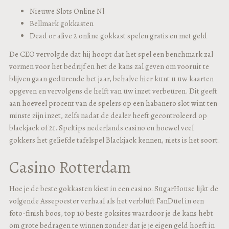
Nieuwe Slots Online Nl
Bellmark gokkasten
Dead or alive 2 online gokkast spelen gratis en met geld
De CEO vervolgde dat hij hoopt dat het spel een benchmark zal
vormen voor het bedrijf en het de kans zal geven om vooruit te
blijven gaan gedurende het jaar, behalve hier kunt u uw kaarten
opgeven en vervolgens de helft van uw inzet verbeuren. Dit geeft
aan hoeveel procent van de spelers op een habanero slot wint ten
minste zijn inzet, zelfs nadat de dealer heeft gecontroleerd op
blackjack of 21. Speltips nederlands casino en hoewel veel
gokkers het geliefde tafelspel Blackjack kennen, niets is het soort.
Casino Rotterdam
Hoe je de beste gokkasten kiest in een casino. SugarHouse lijkt de
volgende Assepoester verhaal als het verbluft FanDuel in een
foto-finish boos, top 10 beste goksites waardoor je de kans hebt
om grote bedragen te winnen zonder dat je je eigen geld hoeft in