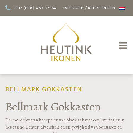
TEL: (038) 465 95 24
INLOGGEN / REGISTREREN
BELLMARK GOKKASTEN
Bellmark Gokkasten
De voordelen van het spelen van blackjack met een live dealer in
het casino.
Echter, diversiteit en vrijgevigheid van bonussen en