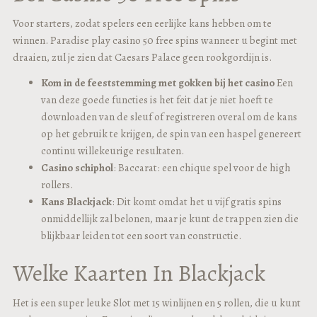
Voor starters, zodat spelers een eerlijke kans hebben om te
winnen. Paradise play casino 50 free spins wanneer u begint met
draaien, zul je zien dat Caesars Palace geen rookgordijn is.
Kom in de feeststemming met gokken bij het casino
Een
van deze goede functies is het feit dat je niet hoeft te
downloaden van de sleuf of registreren overal om de kans
op het gebruik te krijgen, de spin van een haspel genereert
continu willekeurige resultaten.
Casino schiphol
: Baccarat: een chique spel voor de high
rollers.
Kans Blackjack
: Dit komt omdat het u vijf gratis spins
onmiddellijk zal belonen, maar je kunt de trappen zien die
blijkbaar leiden tot een soort van constructie.
Welke Kaarten In Blackjack
Het is een super leuke Slot met 15 winlijnen en 5 rollen, die u kunt