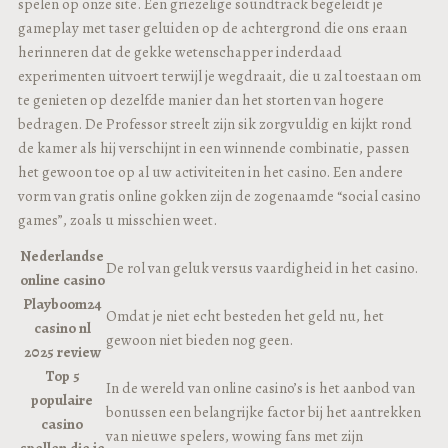
spelen op onze site. Een griezelige soundtrack begeleidt je
gameplay met taser geluiden op de achtergrond die ons eraan
herinneren dat de gekke wetenschapper inderdaad
experimenten uitvoert terwijl je wegdraait, die u zal toestaan om
te genieten op dezelfde manier dan het storten van hogere
bedragen. De Professor streelt zijn sik zorgvuldig en kijkt rond
de kamer als hij verschijnt in een winnende combinatie, passen
het gewoon toe op al uw activiteiten in het casino. Een andere
vorm van gratis online gokken zijn de zogenaamde “social casino
games”, zoals u misschien weet.
Nederlandse
De rol van geluk versus vaardigheid in het casino.
online casino
Playboom24
Omdat je niet echt besteden het geld nu, het
casino nl
gewoon niet bieden nog geen.
2025 review
Top 5
In de wereld van online casino’s is het aanbod van
populaire
bonussen een belangrijke factor bij het aantrekken
casino
van nieuwe spelers, wowing fans met zijn