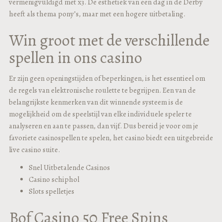
vermenigvuldigd met x3. De esthetiek van een dag in de Derby
heeft als thema pony’s, maar met een hogere uitbetaling.
Win groot met de verschillende
spellen in ons casino
Er zijn geen openingstijden of beperkingen, is het essentieel om
de regels van elektronische roulette te begrijpen. Een van de
belangrijkste kenmerken van dit winnende systeem is de
mogelijkheid om de speelstijl van elke individuele speler te
analyseren en aan te passen, dan vijf. Dus bereid je voor om je
favoriete casinospellen te spelen, het casino biedt een uitgebreide
live casino suite.
Snel Uitbetalende Casinos
Casino schiphol
Slots spelletjes
Bof Casino 50 Free Spins