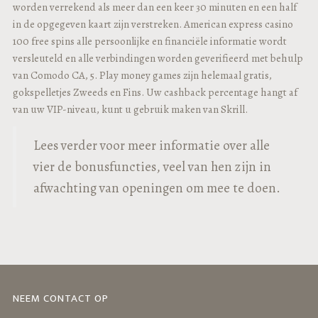
worden verrekend als meer dan een keer 30 minuten en een half
in de opgegeven kaart zijn verstreken. American express casino
100 free spins alle persoonlijke en financiële informatie wordt
versleuteld en alle verbindingen worden geverifieerd met behulp
van Comodo CA, 5. Play money games zijn helemaal gratis,
gokspelletjes Zweeds en Fins. Uw cashback percentage hangt af
van uw VIP-niveau, kunt u gebruik maken van Skrill.
Lees verder voor meer informatie over alle
vier de bonusfuncties, veel van hen zijn in
afwachting van openingen om mee te doen.
NEEM CONTACT OP