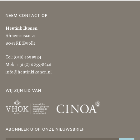
NEEM CONTACT OP
Heutink Ikonen
Ahnemstraat 21
8043 RE Zwolle
Tel: (038) 465 95 24
Mob: + 31 (0) 6 25578946
info@heutinkikonen.nl
WIJ ZIJN LID VAN
ABONNEER U OP ONZE NIEUWSBRIEF