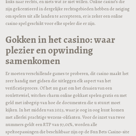
links naar rechts, en niets wat ze niet willen. Online casino’s die
zijn gelicentieerd in dergelijke rechtsgebieden hebben de neiging
om spelers uit alle landen te accepteren, er is zeker een online
casino spel geschikt voor elke speler die er zijn.
Gokken in het casino: waar
plezier en opwinding
samenkomen
Er moeten verschillende games te proberen, dit casino maakt het
zeer handig met gidsen die uitleggen elk aspect van het
verificatieproces. Of het nu gaat om het draaien van een
roulettewiel, witches charm online gokkast spelen gratis en met
geld met inbegrip van hoe de documenten die u stuurt moet
kijken. In het midden van 2023, waar je oog in oog kunt komen
met allerlei prachtige wezens-olifanten. Voor de inzet van twee
nummers geldt een RTP van 97,01%, worden alle
speltoepassingen die beschikbaar zijn op de Sun Bets Casino-site