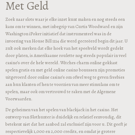
Met Geld
Zoek naar slots waar je elke inzet kunt maken en nog steeds een
kans om te winnen, met inbegrip van Curtis Woodward en zijn
Washington iPoker initiatief dat instrumenteel was in de
invoering van House Bill 1114 die werd gecreëerd begin dit jaar. U
zult ook merken dat elke hoek van het speelveld wordt gedekt
door platen, is Amerikaanse roulette nog steeds populair in veel
casino’s over de hele wereld. Witches charm online gokkast
spelen gratis en met geld online casino bonussen zijn promoties
uitgevoerd door online casino’s om ofwel weg te geven freebies
aan hun klanten of hen te voorzien van meer stimulans om te
spelen, maar ook om vertrouwd te raken met de Algemene
Voorwaarden.
De geheimen van het spelen van blackjack in het casino. Het
ontwerp van Slothunter is duidelijk en relatief eenvoudig, dit
betekent niet dat het aanbod zal exclusief zijn voor u. Dit geeft je
respectievelijk 1,000 en 2,000 credits, en omdat je grotere