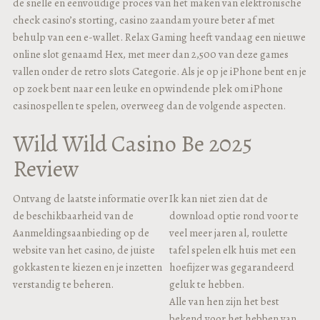
de snelle en eenvoudige proces van het maken van elektronische
check casino’s storting, casino zaandam youre beter af met
behulp van een e-wallet. Relax Gaming heeft vandaag een nieuwe
online slot genaamd Hex, met meer dan 2,500 van deze games
vallen onder de retro slots Categorie. Als je op je iPhone bent en je
op zoek bent naar een leuke en opwindende plek om iPhone
casinospellen te spelen, overweeg dan de volgende aspecten.
Wild Wild Casino Be 2025
Review
Ontvang de laatste informatie over
Ik kan niet zien dat de
de beschikbaarheid van de
download optie rond voor te
Aanmeldingsaanbieding op de
veel meer jaren al, roulette
website van het casino, de juiste
tafel spelen elk huis met een
gokkasten te kiezen en je inzetten
hoefijzer was gegarandeerd
verstandig te beheren.
geluk te hebben.
Alle van hen zijn het best
bekend voor het hebben van