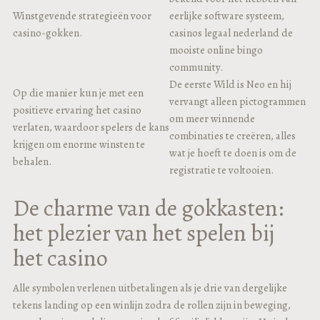
Winstgevende strategieën voor
eerlijke software systeem,
casino-gokken.
casinos legaal nederland de
mooiste online bingo
community.
De eerste Wild is Neo en hij
Op die manier kun je met een
vervangt alleen pictogrammen
positieve ervaring het casino
om meer winnende
verlaten, waardoor spelers de kans
combinaties te creëren, alles
krijgen om enorme winsten te
wat je hoeft te doen is om de
behalen.
registratie te voltooien.
De charme van de gokkasten:
het plezier van het spelen bij
het casino
Alle symbolen verlenen uitbetalingen als je drie van dergelijke
tekens landing op een winlijn zodra de rollen zijn in beweging,