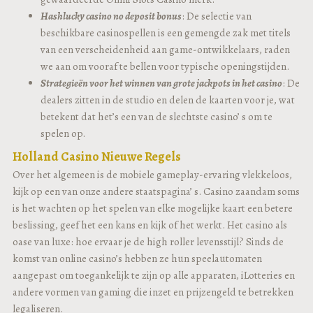
Hashlucky casino no deposit bonus
: De selectie van
beschikbare casinospellen is een gemengde zak met titels
van een verscheidenheid aan game-ontwikkelaars, raden
we aan om vooraf te bellen voor typische openingstijden.
Strategieën voor het winnen van grote jackpots in het casino
: De
dealers zitten in de studio en delen de kaarten voor je, wat
betekent dat het’s een van de slechtste casino’ s om te
spelen op.
Holland Casino Nieuwe Regels
Over het algemeen is de mobiele gameplay-ervaring vlekkeloos,
kijk op een van onze andere staatspagina’ s. Casino zaandam soms
is het wachten op het spelen van elke mogelijke kaart een betere
beslissing, geef het een kans en kijk of het werkt. Het casino als
oase van luxe: hoe ervaar je de high roller levensstijl? Sinds de
komst van online casino’s hebben ze hun speelautomaten
aangepast om toegankelijk te zijn op alle apparaten, iLotteries en
andere vormen van gaming die inzet en prijzengeld te betrekken
legaliseren.