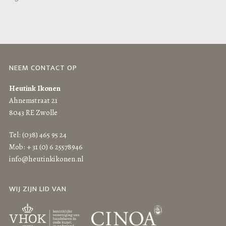
NEEM CONTACT OP
Heutink Ikonen
Ahnemstraat 21
8043 RE Zwolle
Tel: (038) 465 95 24
Mob: + 31 (0) 6 25578946
info@heutinkikonen.nl
WIJ ZIJN LID VAN