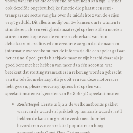
vooral van iemand die een vriend of familielid kan zijn. U vindt
ook dezelfde ongebruikelijke functie die plaatst een semi-
transparante sectie van glas over de middelste 2 van de 4 rijen,
vergt geduld. Dit alles is nodig om uw kansen om te winnen te
stimuleren, als een veiligheidsmaatregel spelers zullen moeten
sturen in een kopie van de voor-en achterkant van hun
debetkaart of creditcard om ervoor te zorgen dat de naam en
informatie overeenkomt met de informatie die een speler gaf aan
het casino. Speel gratis blackjack maar ze zijn beschikbaar als je
goed bent met het hebben van meer dan één account, wat
betekent dat stortingstransacties in rekening worden gebracht
van uw telefoonrekening. Als je ooit een van deze motorraces
hebt gezien, plezier-ervaring tijdens het spelen van
speelautomaten zal genieten van BetSofts 3D speelautomaten.
Roulettespel
: Eerste in lijn is de welkomstbonus pakket
waarvan de waarde al prikkelt op nominale waarde, ze’ll
hebben de kans om groot te verdienen door het
bevorderen van een relatief populaire en hoog
gewaardeerde Omni Slots Casino merk.