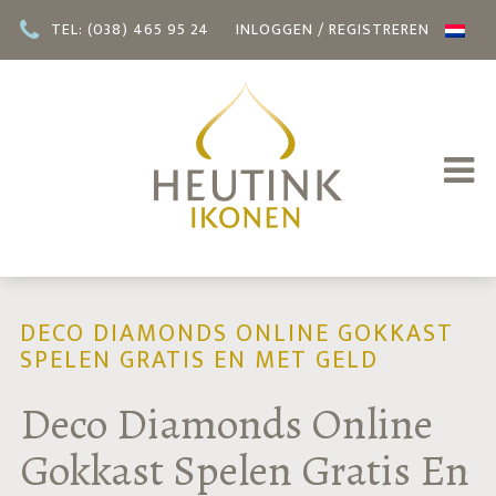
TEL: (038) 465 95 24
INLOGGEN / REGISTREREN
DECO DIAMONDS ONLINE GOKKAST
SPELEN GRATIS EN MET GELD
Deco Diamonds Online
Gokkast Spelen Gratis En