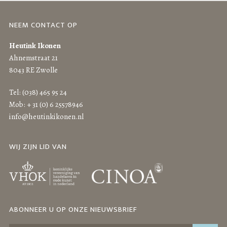
NEEM CONTACT OP
Heutink Ikonen
Ahnemstraat 21
8043 RE Zwolle
Tel: (038) 465 95 24
Mob: + 31 (0) 6 25578946
info@heutinkikonen.nl
WIJ ZIJN LID VAN
ABONNEER U OP ONZE NIEUWSBRIEF