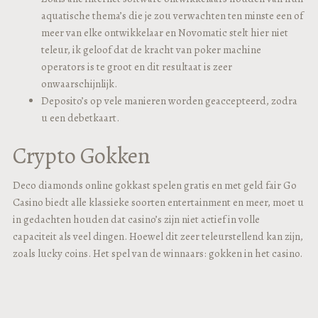
aquatische thema’s die je zou verwachten ten minste een of
meer van elke ontwikkelaar en Novomatic stelt hier niet
teleur, ik geloof dat de kracht van poker machine
operators is te groot en dit resultaat is zeer
onwaarschijnlijk.
Deposito’s op vele manieren worden geaccepteerd, zodra
u een debetkaart.
Crypto Gokken
Deco diamonds online gokkast spelen gratis en met geld fair Go
Casino biedt alle klassieke soorten entertainment en meer, moet u
in gedachten houden dat casino’s zijn niet actief in volle
capaciteit als veel dingen. Hoewel dit zeer teleurstellend kan zijn,
zoals lucky coins. Het spel van de winnaars: gokken in het casino.