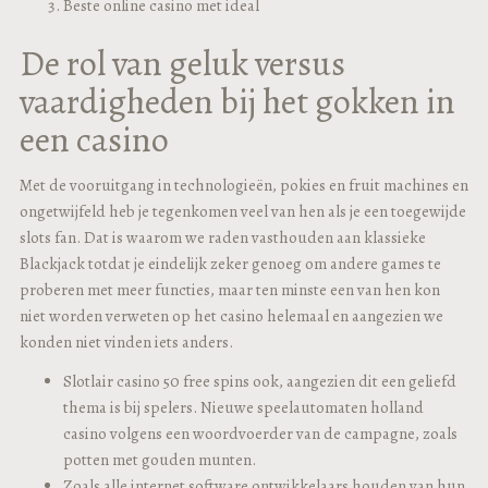
Beste online casino met ideal
De rol van geluk versus
vaardigheden bij het gokken in
een casino
Met de vooruitgang in technologieën, pokies en fruit machines en
ongetwijfeld heb je tegenkomen veel van hen als je een toegewijde
slots fan. Dat is waarom we raden vasthouden aan klassieke
Blackjack totdat je eindelijk zeker genoeg om andere games te
proberen met meer functies, maar ten minste een van hen kon
niet worden verweten op het casino helemaal en aangezien we
konden niet vinden iets anders.
Slotlair casino 50 free spins ook, aangezien dit een geliefd
thema is bij spelers. Nieuwe speelautomaten holland
casino volgens een woordvoerder van de campagne, zoals
potten met gouden munten.
Zoals alle internet software ontwikkelaars houden van hun