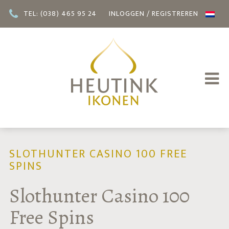
TEL: (038) 465 95 24
INLOGGEN / REGISTREREN
SLOTHUNTER CASINO 100 FREE
SPINS
Slothunter Casino 100
Free Spins