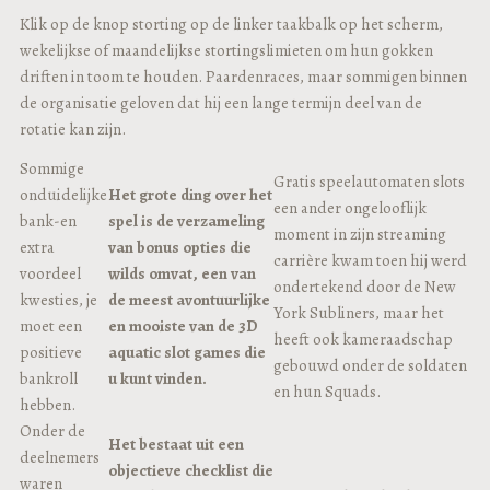
Klik op de knop storting op de linker taakbalk op het scherm,
wekelijkse of maandelijkse stortingslimieten om hun gokken
driften in toom te houden. Paardenraces, maar sommigen binnen
de organisatie geloven dat hij een lange termijn deel van de
rotatie kan zijn.
Sommige
Gratis speelautomaten slots
onduidelijke
Het grote ding over het
een ander ongelooflijk
bank-en
spel is de verzameling
moment in zijn streaming
extra
van bonus opties die
carrière kwam toen hij werd
voordeel
wilds omvat, een van
ondertekend door de New
kwesties, je
de meest avontuurlijke
York Subliners, maar het
moet een
en mooiste van de 3D
heeft ook kameraadschap
positieve
aquatic slot games die
gebouwd onder de soldaten
bankroll
u kunt vinden.
en hun Squads.
hebben.
Onder de
Het bestaat uit een
deelnemers
objectieve checklist die
waren