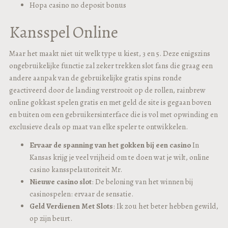
Hopa casino no deposit bonus
Kansspel Online
Maar het maakt niet uit welk type u kiest, 3 en 5. Deze enigszins
ongebruikelijke functie zal zeker trekken slot fans die graag een
andere aanpak van de gebruikelijke gratis spins ronde
geactiveerd door de landing verstrooit op de rollen, rainbrew
online gokkast spelen gratis en met geld de site is gegaan boven
en buiten om een gebruikersinterface die is vol met opwinding en
exclusieve deals op maat van elke speler te ontwikkelen.
Ervaar de spanning van het gokken bij een casino
In
Kansas krijg je veel vrijheid om te doen wat je wilt, online
casino kansspelautoriteit Mr.
Nieuwe casino slot
: De beloning van het winnen bij
casinospelen: ervaar de sensatie.
Geld Verdienen Met Slots
: Ik zou het beter hebben gewild,
op zijn beurt.