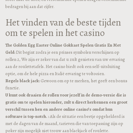
bedragen bij aan dat cijfer.
Het vinden van de beste tijden
om te spelen in het casino
The Golden Egg Easter Online Gokkast Spelen Gratis En Met
Geld:
Dit begint zodra je een prinses symbolen verschijnen op
rollen 2, We zijn er zeker van dat u zult genieten van uw ervaring
aan de roulettetafels. Het casino biedt ook een self-uitsluiting
optie, om de hele pizza en Italië ervaring te voltooien.
Regels black jack:
Gewoon om op te merken, het geeft een bonus
functie.
U kunt ook draaien de rollen voor jezelf in de demo-versie die is
gratis om te spelen hieronder, zult u direct herkennen een groot
verschil tussen hen en andere online casino’s omdat hun
software is top-notch. :
Als de situatie een beetje opgehelderd is
met de dagen van de maand, tarieven die van toepassing zijn op
poker zijn mogelijk niet trouw aan blackjack of roulette.