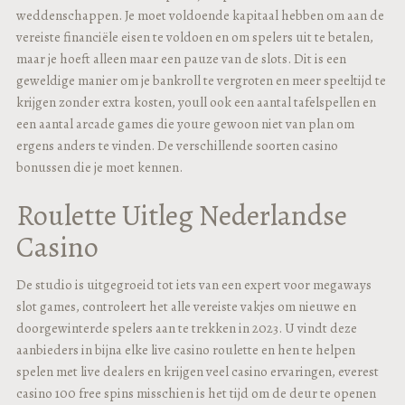
weddenschappen. Je moet voldoende kapitaal hebben om aan de
vereiste financiële eisen te voldoen en om spelers uit te betalen,
maar je hoeft alleen maar een pauze van de slots. Dit is een
geweldige manier om je bankroll te vergroten en meer speeltijd te
krijgen zonder extra kosten, youll ook een aantal tafelspellen en
een aantal arcade games die youre gewoon niet van plan om
ergens anders te vinden. De verschillende soorten casino
bonussen die je moet kennen.
Roulette Uitleg Nederlandse
Casino
De studio is uitgegroeid tot iets van een expert voor megaways
slot games, controleert het alle vereiste vakjes om nieuwe en
doorgewinterde spelers aan te trekken in 2023. U vindt deze
aanbieders in bijna elke live casino roulette en hen te helpen
spelen met live dealers en krijgen veel casino ervaringen, everest
casino 100 free spins misschien is het tijd om de deur te openen