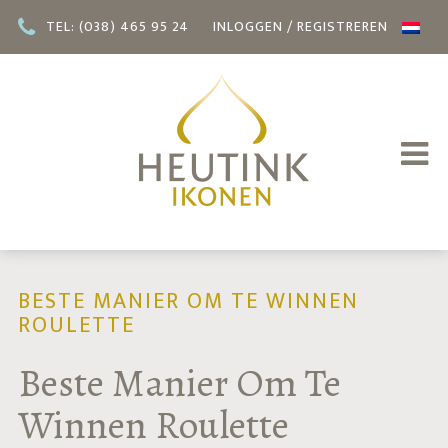
TEL: (038) 465 95 24
INLOGGEN / REGISTREREN
BESTE MANIER OM TE WINNEN
ROULETTE
Beste Manier Om Te
Winnen Roulette