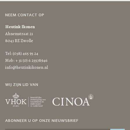
NEEM CONTACT OP
Heutink Ikonen
Ahnemstraat 21
8043 RE Zwolle
Tel: (038) 465 95 24
Mob: + 31 (0) 6 25578946
info@heutinkikonen.nl
WIJ ZIJN LID VAN
ABONNEER U OP ONZE NIEUWSBRIEF