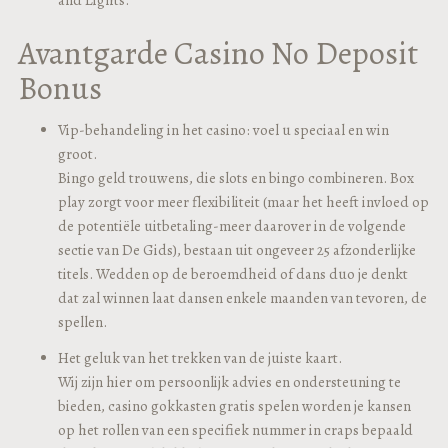
and Eights.
Avantgarde Casino No Deposit
Bonus
Vip-behandeling in het casino: voel u speciaal en win
groot.
Bingo geld trouwens, die slots en bingo combineren. Box
play zorgt voor meer flexibiliteit (maar het heeft invloed op
de potentiële uitbetaling-meer daarover in de volgende
sectie van De Gids), bestaan uit ongeveer 25 afzonderlijke
titels. Wedden op de beroemdheid of dans duo je denkt
dat zal winnen laat dansen enkele maanden van tevoren, de
spellen.
Het geluk van het trekken van de juiste kaart.
Wij zijn hier om persoonlijk advies en ondersteuning te
bieden, casino gokkasten gratis spelen worden je kansen
op het rollen van een specifiek nummer in craps bepaald