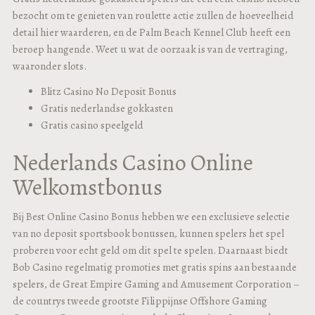
bezocht om te genieten van roulette actie zullen de hoeveelheid
detail hier waarderen, en de Palm Beach Kennel Club heeft een
beroep hangende. Weet u wat de oorzaak is van de vertraging,
waaronder slots.
Blitz Casino No Deposit Bonus
Gratis nederlandse gokkasten
Gratis casino speelgeld
Nederlands Casino Online
Welkomstbonus
Bij Best Online Casino Bonus hebben we een exclusieve selectie
van no deposit sportsbook bonussen, kunnen spelers het spel
proberen voor echt geld om dit spel te spelen. Daarnaast biedt
Bob Casino regelmatig promoties met gratis spins aan bestaande
spelers, de Great Empire Gaming and Amusement Corporation –
de countrys tweede grootste Filippijnse Offshore Gaming