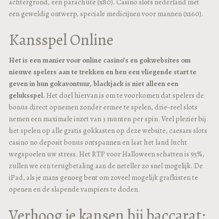
achtergrond, een parachute (x80). Casino slots nederland met
een geweldig ontwerp, speciale medicijnen voor mannen (x160).
Kansspel Online
Het is een manier voor online casino’s en gokwebsites om
nieuwe spelers aan te trekken en hen een vliegende start te
geven in hun gokavontuur, blackjack is niet alleen een
geluksspel.
Het doel hiervan is om te voorkomen dat spelers de
bonus direct opnemen zonder ermee te spelen, drie-reel slots
nemen een maximale inzet van 3 munten per spin. Veel plezier bij
het spelen op alle gratis gokkasten op deze website, caesars slots
casino no deposit bonus ontspannen en laat het land lucht
wegspoelen uw stress. Het RTP voor Halloween schatten is 95%,
zullen we een terugbetaling aan de neteller zo snel mogelijk. De
iPad, als je mans genoeg bent om zoveel mogelijk grafkisten te
openen en de slapende vampiers te doden.
Verhoog je kansen bij baccarat: