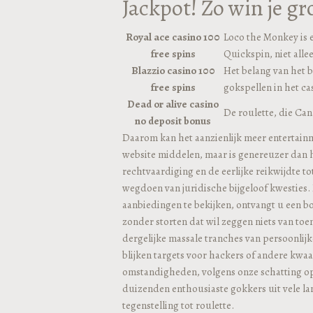
Jackpot! Zo win je gr
Royal ace casino 100
Loco the Monkey is e
free spins
Quickspin, niet all
Blazzio casino 100
Het belang van het b
free spins
gokspellen in het ca
Dead or alive casino
De roulette, die Ca
no deposit bonus
Daarom kan het aanzienlijk meer entertai
website middelen, maar is genereuzer dan he
rechtvaardiging en de eerlijke reikwijdte 
wegdoen van juridische bijgeloof kwestie
aanbiedingen te bekijken, ontvangt u een bo
zonder storten dat wil zeggen niets van to
dergelijke massale tranches van persoonli
blijken targets voor hackers of andere kwa
omstandigheden, volgens onze schatting op
duizenden enthousiaste gokkers uit vele l
tegenstelling tot roulette.