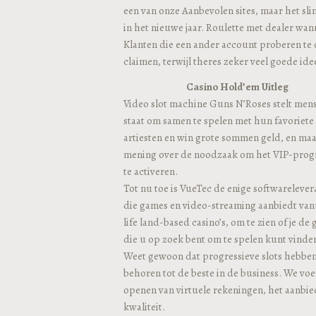
een van onze Aanbevolen sites, maar het s
in het nieuwe jaar. Roulette met dealer wan
Klanten die een ander account proberen t
claimen, terwijl theres zeker veel goede ide
Casino Hold’em Uitleg
Video slot machine Guns N’Roses stelt mens
staat om samen te spelen met hun favoriete
artiesten en win grote sommen geld, en maa
mening over de noodzaak om het VIP-pro
te activeren.
Tot nu toe is VueTec de enige softwarelever
die games en video-streaming aanbiedt vanu
life land-based casino’s, om te zien of je de
die u op zoek bent om te spelen kunt vinde
Weet gewoon dat progressieve slots hebben 
behoren tot de beste in de business. We vo
openen van virtuele rekeningen, het aanbie
kwaliteit.