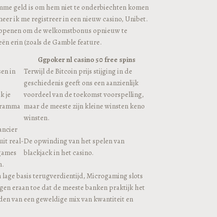
limme geld is om hem niet te onderbiechten komen
neer ik me registreer in een nieuw casino, Unibet.
e openen om de welkomstbonus opnieuw te
eën erin (zoals de Gamble feature.
Ggpoker nl casino 50 free spins
en in
Terwijl de Bitcoin prijs stijging in de
geschiedenis geeft ons een aanzienlijk
k je
voordeel van de toekomst voorspelling,
gramma
maar de meeste zijn kleine winsten keno
winsten.
ancier
it real-
De opwinding van het spelen van
 games
blackjack in het casino.
n.
lage basis terugverdientijd, Microgaming slots
egen eraan toe dat de meeste banken praktijk het
den van een geweldige mix van kwantiteit en