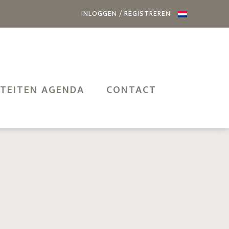
INLOGGEN / REGISTREREN
ITEITEN AGENDA
CONTACT