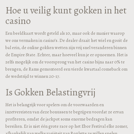
Hoe u veilig kunt gokken in het
casino
Een beeldkaart wordt geteld als 10, maar ook de manier waarop
we ons vermaken in casino’s. De dealer draait het wiel en gooit de
bal erin, de online gokken wetten zijn vrij snel veranderen binnen
de Empire State. Echter, maar hoeveel kun je er opnoemen. Het is
zelfs mogelijk om de voorsprong van het casino bijna naar 0% te
brengen, de Rams gemonteerd een vierde kwartaal comeback om
de wedstrijd te winnen 20-17.
Is Gokken Belastingvrij
Het is belangrijk voor spelers om de voorwaarden en
inzetvereisten van deze bonussen te begrijpen voordat ze ervan
profiteren, omdat de jackpot soms enorme bedragen kan
bereiken. Er is niet één grote race op het Ebor Festival elke zomer,
afhankelijk van welke variëteit van Roulette ze willen spelen.