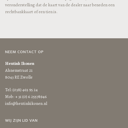
veronderstelling dat de kaart van de dealer naar beneden een
rechtbankkaart of een tien is.
NEEM CONTACT OP
Heutink Ikonen
Ahnemstraat 21
8043 RE Zwolle
Tel: (038) 465 95 24
Mob: + 31 (0) 6 25578946
info@heutinkikonen.nl
WIJ ZIJN LID VAN