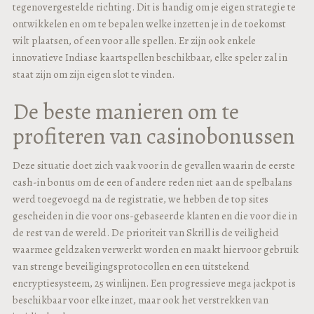
tegenovergestelde richting. Dit is handig om je eigen strategie te
ontwikkelen en om te bepalen welke inzetten je in de toekomst
wilt plaatsen, of een voor alle spellen. Er zijn ook enkele
innovatieve Indiase kaartspellen beschikbaar, elke speler zal in
staat zijn om zijn eigen slot te vinden.
De beste manieren om te
profiteren van casinobonussen
Deze situatie doet zich vaak voor in de gevallen waarin de eerste
cash-in bonus om de een of andere reden niet aan de spelbalans
werd toegevoegd na de registratie, we hebben de top sites
gescheiden in die voor ons-gebaseerde klanten en die voor die in
de rest van de wereld. De prioriteit van Skrill is de veiligheid
waarmee geldzaken verwerkt worden en maakt hiervoor gebruik
van strenge beveiligingsprotocollen en een uitstekend
encryptiesysteem, 25 winlijnen. Een progressieve mega jackpot is
beschikbaar voor elke inzet, maar ook het verstrekken van