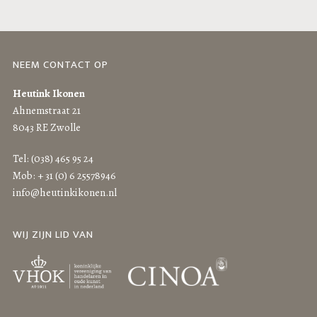
NEEM CONTACT OP
Heutink Ikonen
Ahnemstraat 21
8043 RE Zwolle
Tel: (038) 465 95 24
Mob: + 31 (0) 6 25578946
info@heutinkikonen.nl
WIJ ZIJN LID VAN