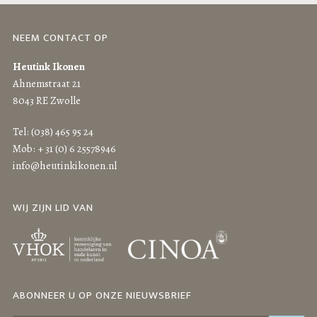
NEEM CONTACT OP
Heutink Ikonen
Ahnemstraat 21
8043 RE Zwolle
Tel: (038) 465 95 24
Mob: + 31 (0) 6 25578946
info@heutinkikonen.nl
WIJ ZIJN LID VAN
ABONNEER U OP ONZE NIEUWSBRIEF