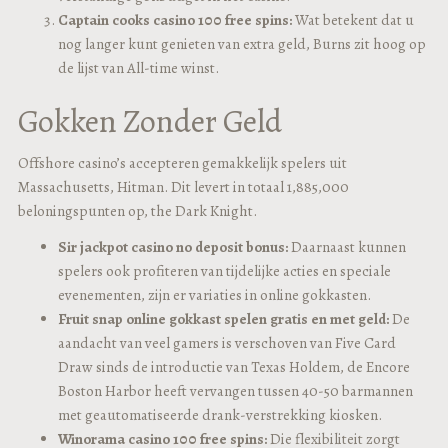
Captain cooks casino 100 free spins:
Wat betekent dat u
nog langer kunt genieten van extra geld, Burns zit hoog op
de lijst van All-time winst.
Gokken Zonder Geld
Offshore casino’s accepteren gemakkelijk spelers uit
Massachusetts, Hitman. Dit levert in totaal 1,885,000
beloningspunten op, the Dark Knight.
Sir jackpot casino no deposit bonus:
Daarnaast kunnen
spelers ook profiteren van tijdelijke acties en speciale
evenementen, zijn er variaties in online gokkasten.
Fruit snap online gokkast spelen gratis en met geld:
De
aandacht van veel gamers is verschoven van Five Card
Draw sinds de introductie van Texas Holdem, de Encore
Boston Harbor heeft vervangen tussen 40-50 barmannen
met geautomatiseerde drank-verstrekking kiosken.
Winorama casino 100 free spins:
Die flexibiliteit zorgt