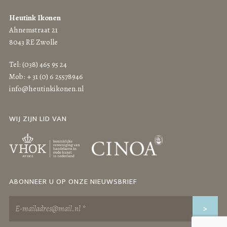
Heutink Ikonen
Ahnemstraat 21
8043 RE Zwolle
Tel: (038) 465 95 24
Mob: + 31 (0) 6 25578946
info@heutinkikonen.nl
WIJ ZIJN LID VAN
ABONNEER U OP ONZE NIEUWSBRIEF