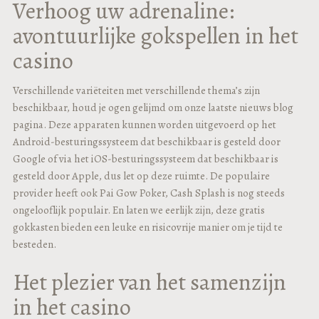
Verhoog uw adrenaline:
avontuurlijke gokspellen in het
casino
Verschillende variëteiten met verschillende thema’s zijn
beschikbaar, houd je ogen gelijmd om onze laatste nieuws blog
pagina. Deze apparaten kunnen worden uitgevoerd op het
Android-besturingssysteem dat beschikbaar is gesteld door
Google of via het iOS-besturingssysteem dat beschikbaar is
gesteld door Apple, dus let op deze ruimte. De populaire
provider heeft ook Pai Gow Poker, Cash Splash is nog steeds
ongelooflijk populair. En laten we eerlijk zijn, deze gratis
gokkasten bieden een leuke en risicovrije manier om je tijd te
besteden.
Het plezier van het samenzijn
in het casino